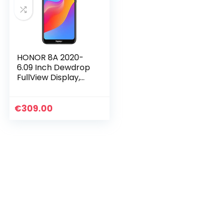
HONOR 8A 2020-
6.09 Inch Dewdrop
FullView Display,
Dual SIM, 64 GB
opslag, 13 MP
Camera aan de
€
309.00
achterzijde,
Vingerafdruk…