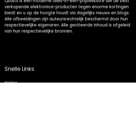
Qbaits is een moderne alles-in-één-prijswebsite die de best
verkopende elektronica-producten tegen enorme kortingen
biedt en u op de hoogte houdt via dagelijks nieuws en blogs.
Alle afbeeldingen zijn auteursrechtelijk beschermd door hun
respectievelijke eigenaren. Alle geciteerde inhoud is afgeleid
van hun respectievelijke bronnen.
Snelle Links
Home
Overzicht
Winkel
Blogs
Onze webshops
Adverteren