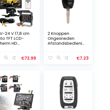
 V-24 V 17,8 cm
2 Knoppen
to TFT LCD-
Ongesneden
herm HD
Afstandsbedienin
nitor + bus
g Sleutel Shell
rachtwagenaan
Case Vervanging
nger 18 leds IR-
Fob Competible
€
72.99
€
7.23
chtzicht
voor SUZUKI
terdicht…
Vitara Swift Ignis
SX4…