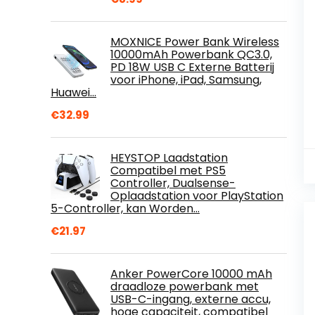
MOXNICE Power Bank Wireless
10000mAh Powerbank QC3.0,
PD 18W USB C Externe Batterij
voor iPhone, iPad, Samsung,
Huawei…
€
32.99
HEYSTOP Laadstation
Compatibel met PS5
Controller, Dualsense-
Oplaadstation voor PlayStation
5-Controller, kan Worden…
€
21.97
Anker PowerCore 10000 mAh
draadloze powerbank met
USB-C-ingang, externe accu,
hoge capaciteit, compatibel