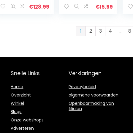
achteruitrijcamer
nachtzicht auto
ke
a transportster
achteraanzicht
ic
€
128.99
€
15.99
voor Peugeot
camera
DV
Expert 2007…
parkeerhulp 1280
KF
x 960…
vo
MK
1
2
3
4
…
8
Tr
Snelle Links
Verklaringen
Home
Privacybeleid
Overzicht
algemene voorwaarden
Winkel
Openbaarmaking van
filialen
Blogs
Onze webshops
Adverteren