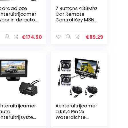
x draadloze
7 Buttons 433Mhz
hteruitrijcamer
Car Remote
voor in de auto,
Control Key M3N-
achtwagen,
97395900
aadloze
Keyless Entry
chtzichtcamer
Remote Control
€
174.50
€
89.29
+ 7 inch auto-
Car Key Fob
nitor…
Replacement Fit
compatible…
hteruitrijcamer
Achteruitrijcamer
auto
a Kit,4 Pin 2x
hteruitrijsystee
Waterdichte
afstandslijnen
18LEDs Nachtzicht