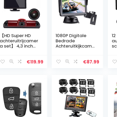
【HD Super HD
1080P Digitale
12
achteruitrijcamer
Bedrade
au
a set】 4,3 inch
Achteruitkijkcame
sc
TFT LCD-
ra-kit, Het
mo
kleurenscherm
Besturen Van
v
automonitor +
Hoge Snelheid
ha
€
119.99
€
87.99
1280 * 720 pixels
Observatie
na
1000TV lijnen HD…
Systeem 5 Inch
wa
Monitor, Met…