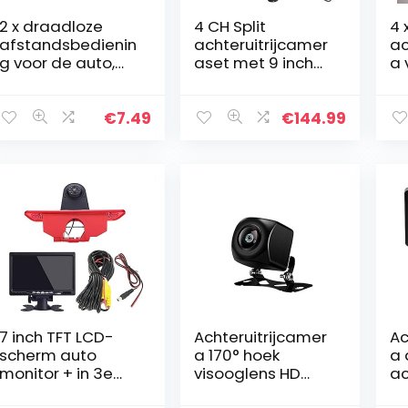
2 x draadloze
4 CH Split
4 
afstandsbedienin
achteruitrijcamer
ac
g voor de auto,
aset met 9 inch
a 
toetsenbord, 3
LCD-monitor, 18IR
vr
toetsen,
nachtzicht &
dr
compatibel met
automatische
na
€
7.49
€
144.99
Hyundai/Kia
omschakeling
a 
met trigger, voor…
mo
7 inch TFT LCD-
Achteruitrijcamer
Ac
scherm auto
a 170° hoek
a 
monitor + in 3e
visooglens HD
ac
remlicht remlicht
IP68 waterdicht
m 