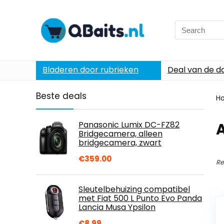
Search
for:
Bladeren door rubrieken
Deal van de d
Beste deals
H
Panasonic Lumix DC-FZ82
A
Bridgecamera, alleen
bridgecamera, zwart
€
359.00
Re
Sleutelbehuizing compatibel
met Fiat 500 L Punto Evo Panda
Lancia Musa Ypsilon
€
8.99