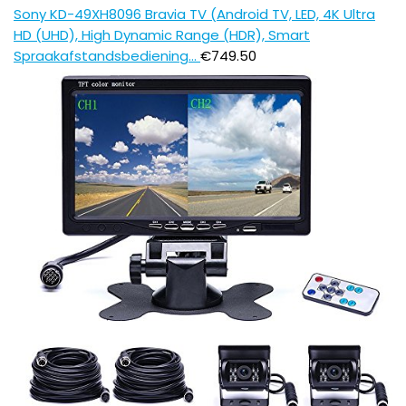
Sony KD-49XH8096 Bravia TV (Android TV, LED, 4K Ultra
HD (UHD), High Dynamic Range (HDR), Smart
Spraakafstandsbediening…
€
749.50