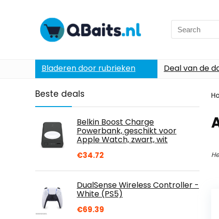
Search
for:
Bladeren door rubrieken
Deal van de d
Beste deals
H
A
Belkin Boost Charge
Powerbank, geschikt voor
Apple Watch, zwart, wit
€
34.72
He
DualSense Wireless Controller -
White (PS5)
€
69.39