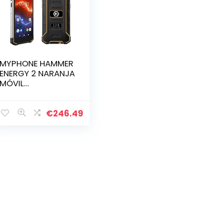
MYPHONE HAMMER
ENERGY 2 NARANJA
MÓVIL
RUGERIZADO 4G
DUAL SIM 5.5” IPS
HD+/4CORE/32GB
€
246.49
/3GB
RAM/13MP/5MP