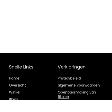
Snelle Links
Verklaringen
Home
Privacybeleid
Overzicht
algemene voorwaarden
Winkel
Openbaarmaking van
filialen
Blogs
Onze webshops