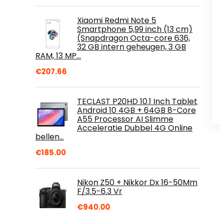
Xiaomi Redmi Note 5
Smartphone 5,99 inch (13 cm)
(Snapdragon Octa-core 636,
32 GB intern geheugen, 3 GB
RAM, 13 MP…
€
207.66
TECLAST P20HD 10.1 Inch Tablet
Android 10 4GB + 64GB 8-Core
A55 Processor AI Slimme
Acceleratie Dubbel 4G Online
bellen…
€
185.00
Nikon Z50 + Nikkor Dx 16-50Mm
F/3.5-6.3 Vr
€
940.00