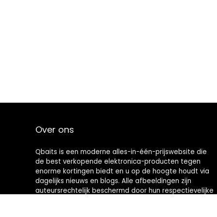
Over ons
Qbaits is een moderne alles-in-één-prijswebsite die
de best verkopende elektronica-producten tegen
enorme kortingen biedt en u op de hoogte houdt via
dagelijks nieuws en blogs. Alle afbeeldingen zijn
auteursrechtelijk beschermd door hun respectievelijke
eigenaren. Alle geciteerde inhoud is afgeleid van hun
respectievelijke bronnen.