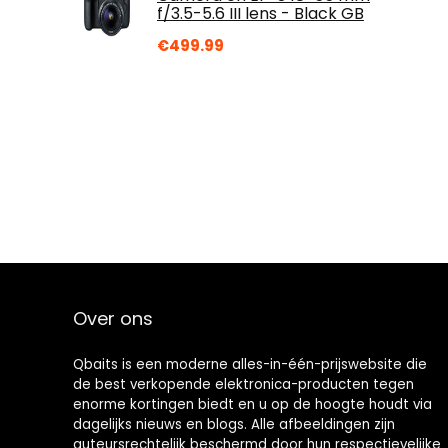
f/3.5-5.6 III lens - Black GB
€
499.99
Over ons
Qbaits is een moderne alles-in-één-prijswebsite die
de best verkopende elektronica-producten tegen
enorme kortingen biedt en u op de hoogte houdt via
dagelijks nieuws en blogs. Alle afbeeldingen zijn
auteursrechtelijk beschermd door hun respectievelijke