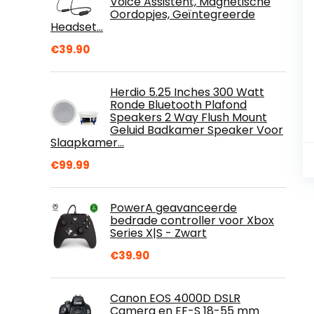
Voice Assistent, Magnetische
Oordopjes, Geïntegreerde
Headset…
€
39.90
Herdio 5.25 Inches 300 Watt
Ronde Bluetooth Plafond
Speakers 2 Way Flush Mount
Geluid Badkamer Speaker Voor
Slaapkamer…
€
99.99
PowerA geavanceerde
bedrade controller voor Xbox
Series X|S - Zwart
€
39.90
Canon EOS 4000D DSLR
Camera en EF-S 18-55 mm