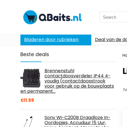
Search
for:
Bladeren door rubrieken
Deal van de d
Beste deals
H
L
Brennenstuhl
contactdoosverdeler IP44 4-
voudig (contactdoosstrook
voor gebruik op de bouwplaats
To
en permanent…
€
11.59
Sony Wi-C200B Draadloze In-
Oordopjes, Accuduur 15 Uur,