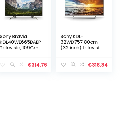
Sony Bravia
Sony KDL-
KDL40WE665BAEP
32WD757 80cm
Televisie, 109Cm
(32 inch) televisie
(43 Inch), Zwart
(Full HD, HD Triple
Tuner, Smart-TV)
zilver
€
314.76
€
318.84