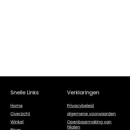
Snelle Links
Verklaringen
Home
Privacybeleid
Overzicht
algemene voorwaarden
Winkel
Openbaarmaking van
filialen
Blogs