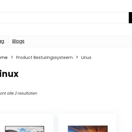
ag
Blogs
ome
Product Besturingssysteem
Linux
inux
ont alle 2 resultaten