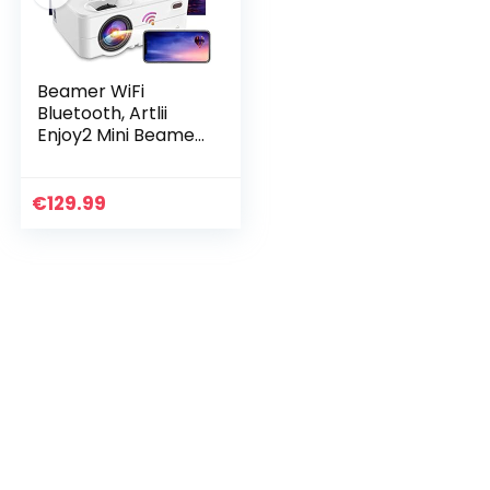
Beamer WiFi
Bluetooth, Artlii
Enjoy2 Mini Beamer,
Native 1080p Full
HD Ondersteund,
Home Theater
€
129.99
Projector Max 300…