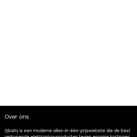
Over ons
Qbaits is een moderne alles-in-één-prijswebsite die de best
verkopende elektronica-producten tegen enorme kortingen