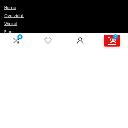
Home
Overzicht
Winkel
Blogs
0
0
Onze webshops
Adverteren
Verklaringen
Privacybeleid
algemene voorwaarden
Openbaarmaking van filialen
Productcategorieën