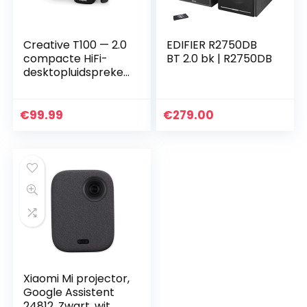
Creative T100 — 2.0
EDIFIER R2750DB
compacte HiFi-
BT 2.0 bk | R2750DB
desktopluidspreker
s, maximaal 80W
piekvermogen,
Bluetooth 5.0,
€
99.99
€
279.00
optische ingang,
AUX-in…
Xiaomi Mi projector,
Google Assistent
24812, Zwart, wit