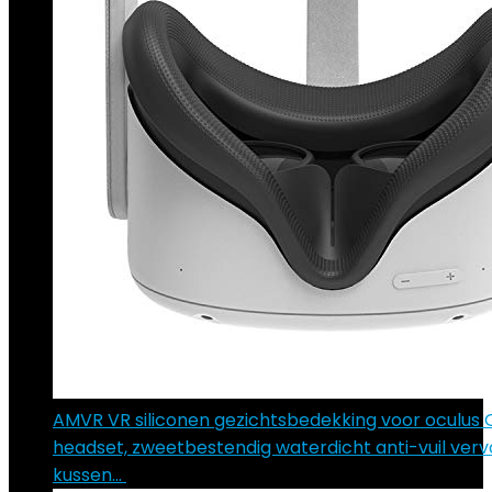
AMVR VR siliconen gezichtsbedekking voor oculus 
headset, zweetbestendig waterdicht anti-vuil ver
kussen…
€
22.46