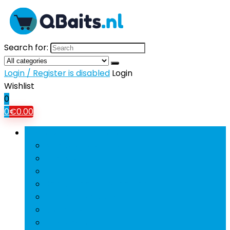
Search for:
Login / Register is disabled
Login
Wishlist
0
0
€
0.00
Bladeren door rubrieken
Mobiele Telefoons
Tablets
Tv’s
Koptelefoons and oordopjes
Hifi and home-audio
Beamers
Powerbanks