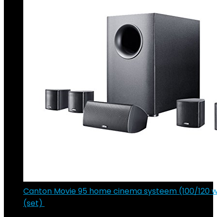
Canton Movie 95 home cinema systeem (100/120 w
(set)
€
324.99