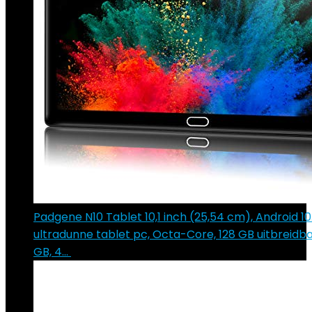
Padgene N10 Tablet 10,1 inch (25,54 cm), Android 10
ultradunne tablet pc, Octa-Core, 128 GB uitbreidba
GB, 4…
€
179.99