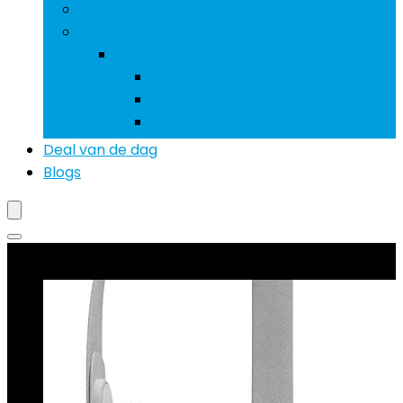
Smartwatches
Meer
Meer
Accessoires stroomvoorziening
Auto- and voertuigelektronica
Videogames en consoles
Deal van de dag
Blogs
Beste deals