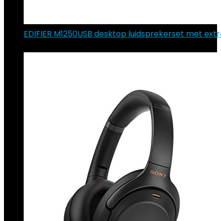
EDIFIER M1250USB desktop luidsprekerset met extr
€
25.13