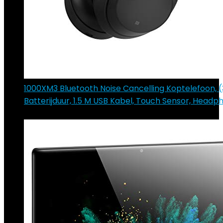
1000XM3 Bluetooth Noise Cancelling Koptelefoon, (
Batterijduur, 1.5 M USB Kabel, Touch Sensor, Headp
€
122.78