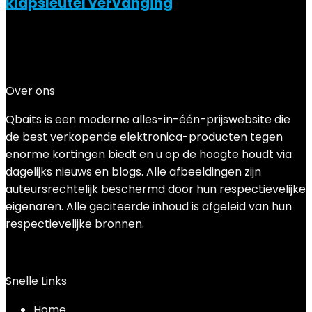
klapsleutel vervanging
Added to wishlist
Removed from wishlist
0
Add to compare
€
12.99
Over ons
Qbaits is een moderne alles-in-één-prijswebsite die
de best verkopende elektronica-producten tegen
enorme kortingen biedt en u op de hoogte houdt via
dagelijks nieuws en blogs. Alle afbeeldingen zijn
auteursrechtelijk beschermd door hun respectievelijke
eigenaren. Alle geciteerde inhoud is afgeleid van hun
respectievelijke bronnen.
Snelle Links
Home