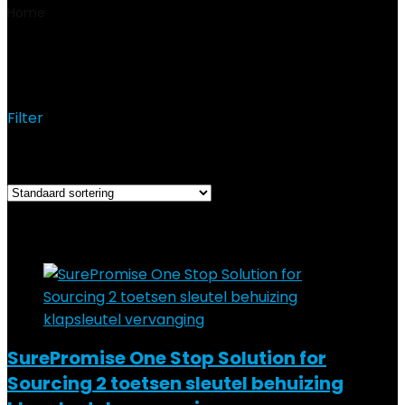
Home
Product Fabrikantreferentie
AA558
AA558
Filter
Het enkele resultaat weergeven
Added to wishlist
Removed from wishlist
0
Add to compare
SurePromise One Stop Solution for
Sourcing 2 toetsen sleutel behuizing