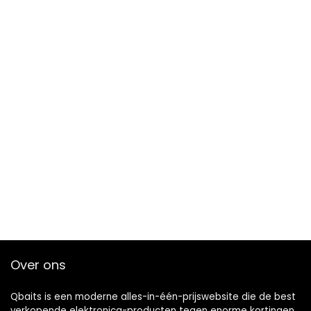
Over ons
Qbaits is een moderne alles-in-één-prijswebsite die de best
verkopende elektronica-producten tegen enorme kortingen