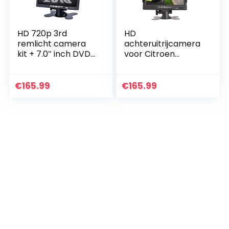
HD 720p 3rd
HD
remlicht camera
achteruitrijcamera
kit + 7.0″ inch DVD
voor Citroen
monitor TFT
JUMPER III/Fiat
scherm
DUCATO
kleurcamera dak
X250/Citroen Relay
€
165.99
€
165.99
achteruitrijcamera
Peugeot Boxer III, 3.
vervangt derde
Remlicht…
remlicht m.
nachtzicht voor D
Transit Custom
V362 2012-2019