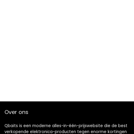
Over ons
Qbaits is een moderne alles-in-één-prijswebsite die de best
verkopende elektronica-producten tegen enorme kortingen