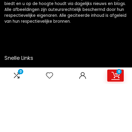
biedt en u op de hoogte houdt via dagelijks nieuws en blogs.
Alle afbeeldingen zijn auteursrechtelijk beschermd door hun
respectievelijke eigenaren. Alle geciteerde inhoud is afgeleid
van hun respectievelijke bronnen.
Snelle Links
Home
0
0
Overzicht
Winkel
Blogs
Onze webshops
Adverteren
Verklaringen