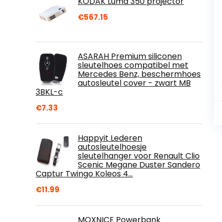
KODAK Luma 350 projector
€
567.15
ASARAH Premium siliconen
sleutelhoes compatibel met
Mercedes Benz, beschermhoes
autosleutel cover - zwart MB
3BKL-c
€
7.33
Happyit Lederen
autosleutelhoesje
sleutelhanger voor Renault Clio
Scenic Megane Duster Sandero
Captur Twingo Koleos 4…
€
11.99
MOXNICE Powerbank