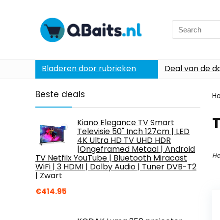
Search
for:
Bladeren door rubrieken
Deal van de d
Beste deals
H
Kiano Elegance TV Smart
Televisie 50" Inch 127cm | LED
4K Ultra HD TV UHD HDR
|Ongeframed Metaal | Android
He
TV Netfilx YouTube | Bluetooth Miracast
WiFi | 3 HDMI | Dolby Audio | Tuner DVB-T2
| Zwart
€
414.95