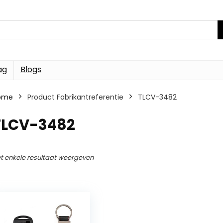
ag
Blogs
ome
Product Fabrikantreferentie
TLCV-3482
TLCV-3482
t enkele resultaat weergeven