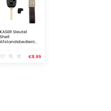
KASER Sleutel
Shell
Afstandsbedienin
g voor Toyota
Yaris Rav4 Corolla
Celica Aygo
€
8.99
TOY43 blade met
rubberen knop…