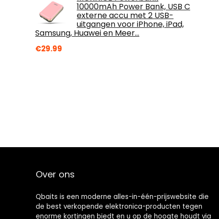
10000mAh Power Bank, USB C
externe accu met 2 USB-
uitgangen voor iPhone, iPad,
Samsung, Huawei en Meer…
€
29.99
Over ons
Qbaits is een moderne alles-in-één-prijswebsite die
de best verkopende elektronica-producten tegen
enorme kortingen biedt en u op de hoogte houdt via