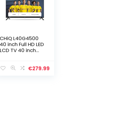
CHiQ L40G4500
40 inch Full HD LED
LCD TV 40 inch
(101 cm), titeltuner
(DVBT/T2/C/S2),
multimediaspeler
€
279.99
via USB-poort TV…