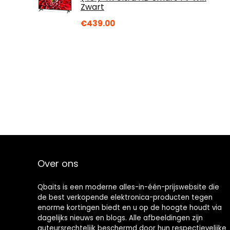
Zwart
€
439.00
Over ons
Qbaits is een moderne alles-in-één-prijswebsite die
de best verkopende elektronica-producten tegen
enorme kortingen biedt en u op de hoogte houdt via
dagelijks nieuws en blogs. Alle afbeeldingen zijn
auteursrechtelijk beschermd door hun respectievelijke