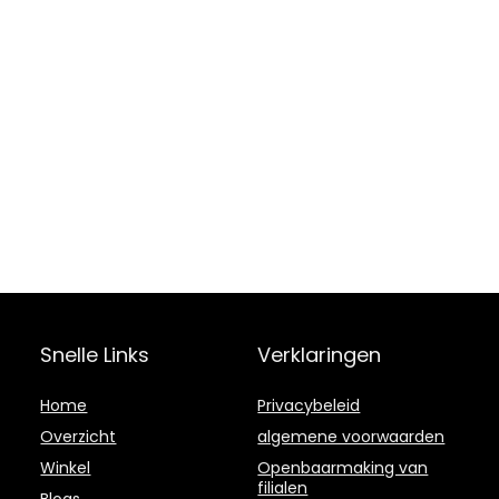
Snelle Links
Verklaringen
Home
Privacybeleid
Overzicht
algemene voorwaarden
Winkel
Openbaarmaking van
filialen
Blogs