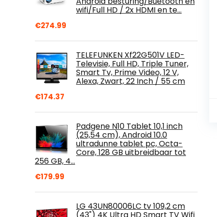
Android besturing/Buetooth en
wifi/Full HD / 2x HDMI en te…
€
274.99
TELEFUNKEN Xf22G501V LED-
Televisie, Full HD, Triple Tuner,
Smart Tv, Prime Video, 12 V,
Alexa, Zwart, 22 Inch / 55 cm
€
174.37
Padgene N10 Tablet 10,1 inch
(25,54 cm), Android 10.0
ultradunne tablet pc, Octa-
Core, 128 GB uitbreidbaar tot
256 GB, 4…
€
179.99
LG 43UN80006LC tv 109,2 cm
(43") 4K Ultra HD Smart TV Wifi