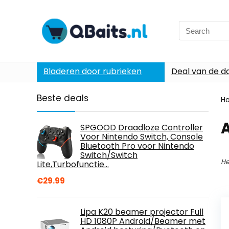
Search
for:
Bladeren door rubrieken
Deal van de d
Beste deals
H
A
SPGOOD Draadloze Controller
Voor Nintendo Switch, Console
Bluetooth Pro voor Nintendo
Switch/Switch
He
Lite,Turbofunctie…
€
29.99
Lipa K20 beamer projector Full
HD 1080P Android/Beamer met