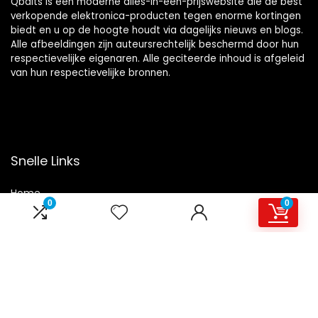
Qbaits is een moderne alles-in-één-prijswebsite die de best
verkopende elektronica-producten tegen enorme kortingen
biedt en u op de hoogte houdt via dagelijks nieuws en blogs.
Alle afbeeldingen zijn auteursrechtelijk beschermd door hun
respectievelijke eigenaren. Alle geciteerde inhoud is afgeleid
van hun respectievelijke bronnen.
Snelle Links
Home
0
0
Overzicht
Winkel
Blogs
Onze webshops
Adverteren