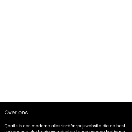
Over ons
Qbaits is een moderne alles-in-één-prijswebsite die de best
verkopende elektronica-producten tegen enorme kortingen