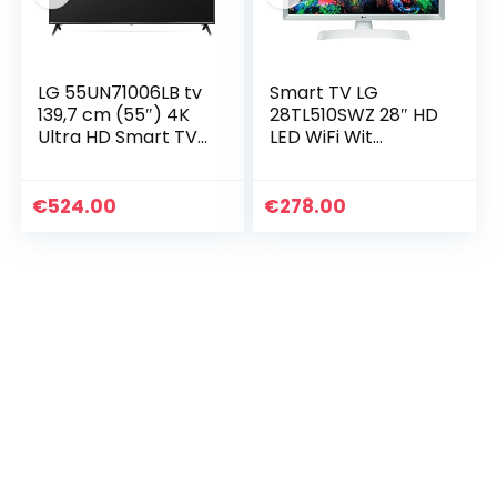
LG 55UN71006LB tv
Smart TV LG
139,7 cm (55″) 4K
28TL510SWZ 28″ HD
Ultra HD Smart TV
LED WiFi Wit
Wifi Zwart
(S0423475)
€
524.00
€
278.00