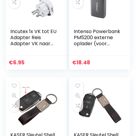
Incutex 1x VK tot EU
Intenso Powerbank
Adapter Reis
PM5200 externe
Adapter VK naar
oplader (voor
DE Reis
smartphone/table
Stopcontact VK
t PC/MP3-
naar DE Adapter
speler/digitale
€
6.95
€
18.48
VK 3-Pin naar Euro
camera
2-Pin Type E…
(5200mAh)
metalen…
KASER Sleutel Shell
KASER Sleutel Shell