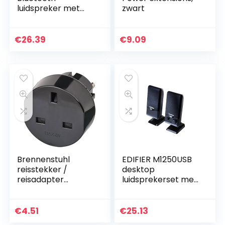
luidspreker met
zwart
LED-
achtergrondverlich
ting, stereo pc-
€
26.39
€
9.09
luidspreker, 10 W
RMS USB-voeding…
Brennenstuhl
EDIFIER M1250USB
reisstekker /
desktop
reisadapter
luidsprekerset met
(reisstekkeradapte
extra plat design
r voor: Euro
stopcontact en
€
4.51
€
25.13
Engeland stekker)