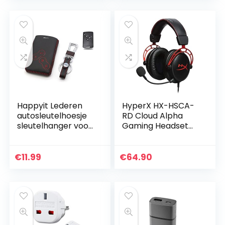
kleur: zwart
Happyit Lederen
HyperX HX-HSCA-
autosleutelhoesje
RD Cloud Alpha
sleutelhanger voor
Gaming Headset
Renault Clio Scenic
met geïntegreerde
Megane Duster
audiobediening,
Sandero Captur
compatibel met
€
11.99
€
64.90
Twingo Koleos 4…
pc, PS5, PS4, Xbox
One…