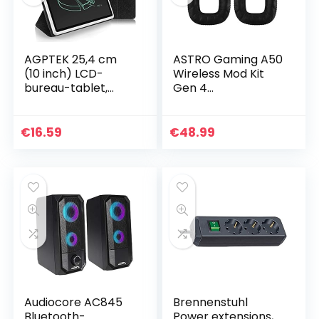
AGPTEK 25,4 cm
ASTRO Gaming A50
(10 inch) LCD-
Wireless Mod Kit
bureau-tablet,
Gen 4
business-stijl,
geluidsisolerend
draagbaar, voor
voor A50 PS5, PS4,
kantoor, klaslokaal,
pc en A50 Xbox
€
16.59
€
48.99
kantoor, notities…
Series X|S, Xbox
One, pc…
Audiocore AC845
Brennenstuhl
Bluetooth-
Power extensions,