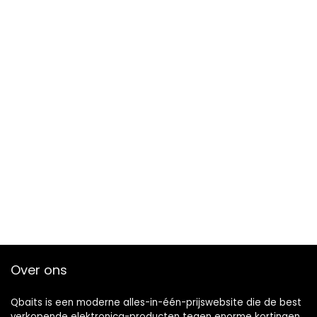
Over ons
Qbaits is een moderne alles-in-één-prijswebsite die de best
verkopende elektronica-producten tegen enorme kortingen