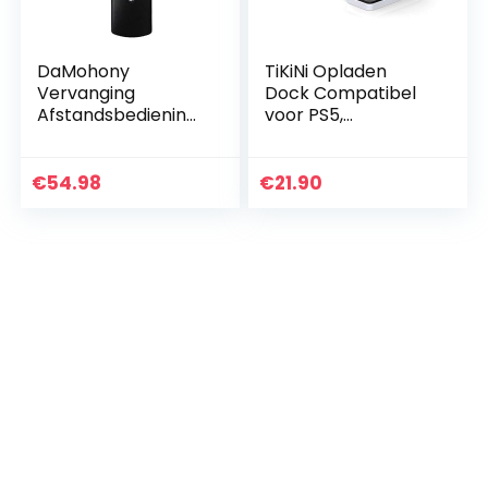
DaMohony
TiKiNi Opladen
Vervanging
Dock Compatibel
Afstandsbediening
voor PS5,
L5B83H TV
Controller Opladen
Afstandsbediening
Station Charger
Duurzaam
Stand Compatibel
€
54.98
€
21.90
Lichtgewicht voor
voor PS5
Amazon Fire TV
Draadloze…
Stick 4 K…