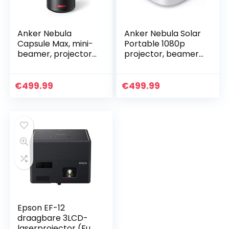
Anker Nebula
Anker Nebula Solar
Capsule Max, mini-
Portable 1080p
beamer, projector
projector, beamer
in pint-formaat,
met Dolby Digital
WLAN, 200 ANSI
Plus, 2x 3W
lumen, 8 W
luidspreker,
€
499.99
€
499.99
luidspreker, 100
ondersteunt 4K,
inch beeld…
Android…
Epson EF-12
draagbare 3LCD-
laserprojector (Full