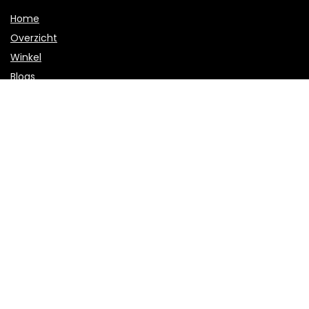
Home
Overzicht
Winkel
Blogs
Onze webshops
Adverteren
Verklaringen
Privacybeleid
algemene voorwaarden
Openbaarmaking van filialen
Productcategorieën