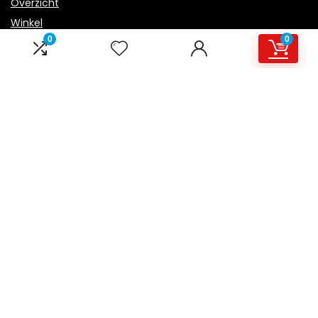
Overzicht
Winkel
0
0
Blogs
Onze webshops
Adverteren
Verklaringen
Privacybeleid
algemene voorwaarden
Openbaarmaking van filialen
Productcategorieën
Een categorie selecteren