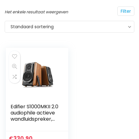
Filter
Het enkele resultaat weergeven
Standaard sortering
Edifier S1000MKII 2.0
audiophile actieve
wandluidspreker,
120 watt
luidspreker,
Bluetooth 5.0 met
€
330.90