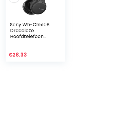
Sony Wh-Ch510B
Draadloze
Hoofdtelefoon
(ingebouwde
spraakassistent,
quick charge, tot
€
28.33
35 uur accuduur)
Zwart