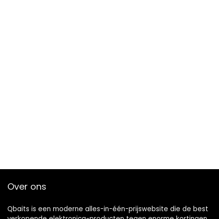
Over ons
Qbaits is een moderne alles-in-één-prijswebsite die de best
verkopende elektronica-producten tegen enorme kortingen