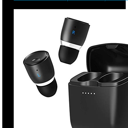
€
467.90