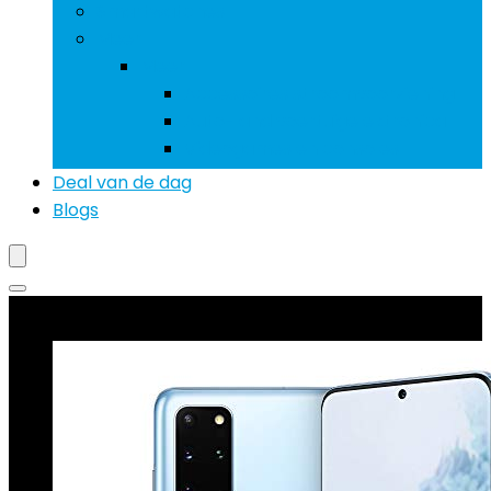
Smartwatches
Meer
Meer
Accessoires stroomvoorziening
Auto- and voertuigelektronica
Videogames en consoles
Deal van de dag
Blogs
Beste deals