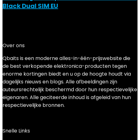
Black Dual SIM EU
Added to wishlist
Removed from wishlist
0
Add to compare
€
269.74
Over ons
Qbaits is een moderne alles-in-één-prijswebsite die
de best verkopende elektronica-producten tegen
enorme kortingen biedt en u op de hoogte houdt via
dagelijks nieuws en blogs. Alle afbeeldingen zijn
auteursrechtelijk beschermd door hun respectievelijke
eigenaren. Alle geciteerde inhoud is afgeleid van hun
respectievelijke bronnen.
Snelle Links