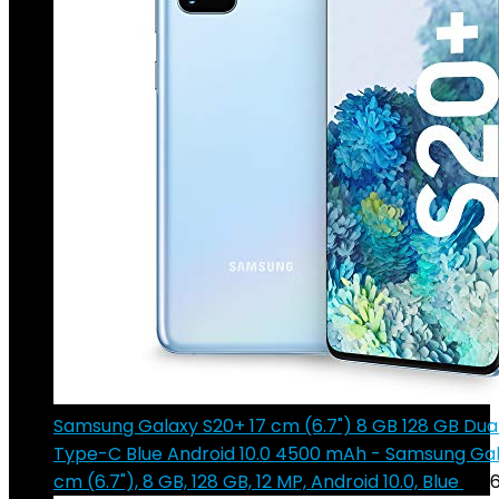
Samsung Galaxy S20+ 17 cm (6.7") 8 GB 128 GB Dua
Type-C Blue Android 10.0 4500 mAh - Samsung Gal
cm (6.7"), 8 GB, 128 GB, 12 MP, Android 10.0, Blue
€
56