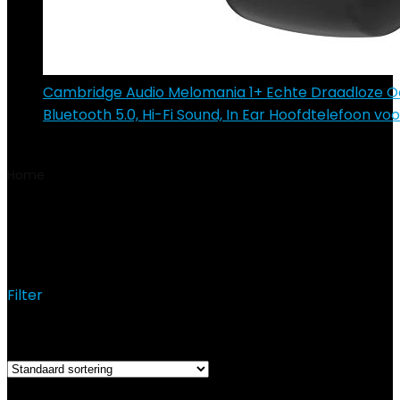
Cambridge Audio Melomania 1+ Echte Draadloze O
Bluetooth 5.0, Hi-Fi Sound, In Ear Hoofdtelefoon vo
€
129.95
Home
Product Merk processor
Mediatek Helio G80 (12
nm)
Mediatek Helio G80 (12 nm)
Filter
Toont alle 2 resultaten
Added to wishlist
Removed from wishlist
0