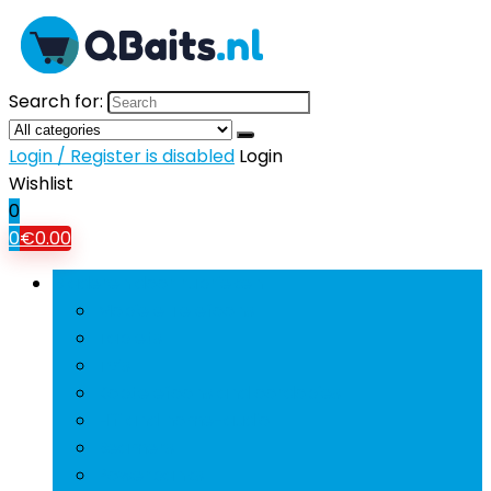
Search for:
Login / Register is disabled
Login
Wishlist
0
0
€
0.00
Bladeren door rubrieken
Mobiele Telefoons
Tablets
Tv’s
Koptelefoons and oordopjes
Hifi and home-audio
Beamers
Powerbanks