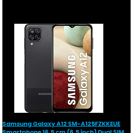
€
215.00
Added to wishlist
Removed from wishlist
0
Add to compare
Samsung Galaxy A12 SM-A125FZKKEUE
Smartphone 16,5 cm (6,5 inch) Dual SIM