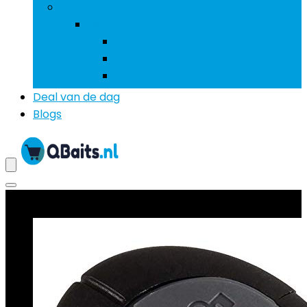
Meer
Meer
Accessoires stroomvoorziening
Auto- and voertuigelektronica
Videogames en consoles
Deal van de dag
Blogs
Beste deals