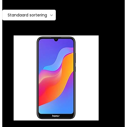
Toont alle 5 resultaten
Added to wishlist
Removed
Standaard sortering
from wishlist
0
Add to compare