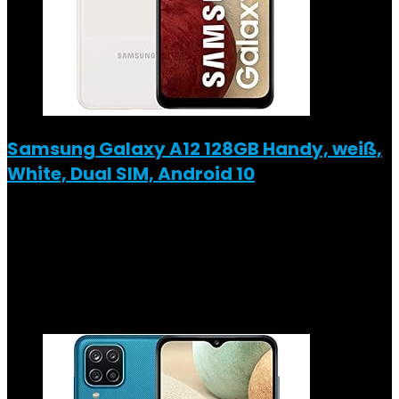
Samsung Galaxy A12 128GB Handy, weiß,
White, Dual SIM, Android 10
Added to wishlist
Removed from wishlist
0
Add to compare
€
210.50
Added to wishlist
Removed from wishlist
0
Add to compare