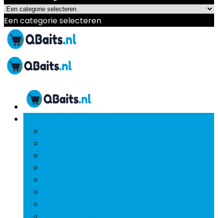
Een categorie selecteren
Bladeren door rubrieken
back
Mobiele Telefoons
Tablets
Tv’s
Koptelefoons and oordopjes
Hifi and home-audio
Beamers
Powerbanks