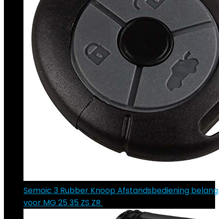
Semoic 3 Rubber Knoop Afstandsbediening belangr
voor MG 25 35 ZS ZR
€
11.87