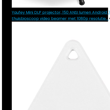
Yaufey Mini DLP projector, 150 ANSI lumen Android 7.
thuisbioscoop video beamer met 1080p resolutie…