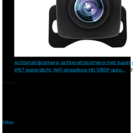
Achteruitrijcamera, achteruitrijcamera met super 
IP67 waterdicht, WiFi draadloos HD 1080P auto…
€
3
Home
Product Merk processor
Mediatek Helio P35
(12nm)
Mediatek Helio P35 (12nm)
Filter