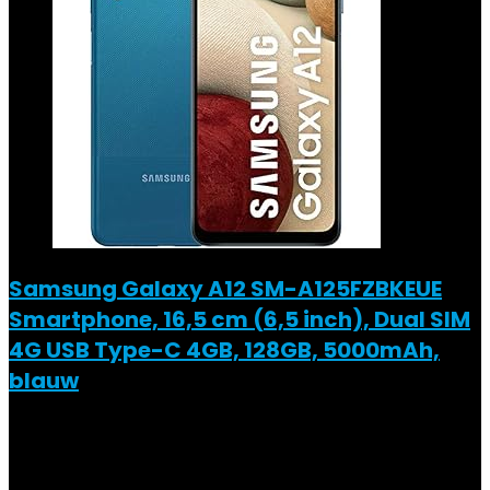
Samsung Galaxy A12 SM-A125FZBKEUE
Smartphone, 16,5 cm (6,5 inch), Dual SIM
4G USB Type-C 4GB, 128GB, 5000mAh,
blauw
Added to wishlist
Removed from wishlist
0
Add to compare