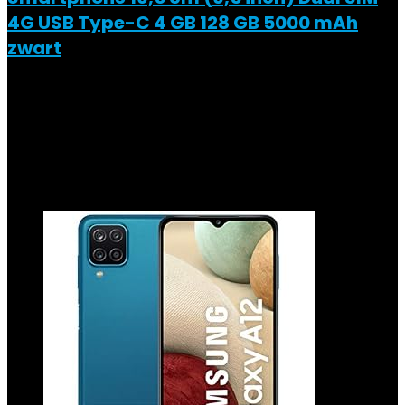
4G USB Type-C 4 GB 128 GB 5000 mAh
zwart
Added to wishlist
Removed from wishlist
0
Add to compare
€
187.67
Added to wishlist
Removed from wishlist
0
Add to compare