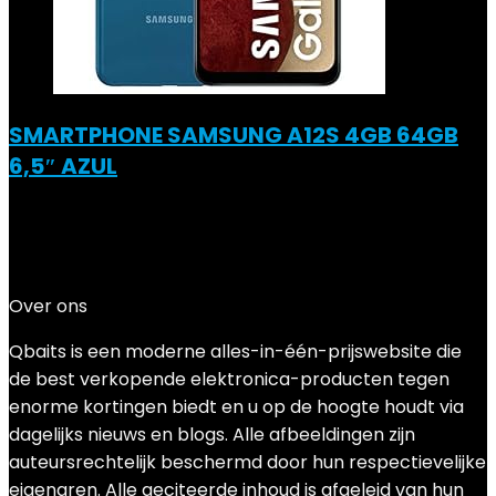
SMARTPHONE SAMSUNG A12S 4GB 64GB
6,5″ AZUL
Added to wishlist
Removed from wishlist
0
Add to compare
€
239.00
Over ons
Qbaits is een moderne alles-in-één-prijswebsite die
de best verkopende elektronica-producten tegen
enorme kortingen biedt en u op de hoogte houdt via
dagelijks nieuws en blogs. Alle afbeeldingen zijn
auteursrechtelijk beschermd door hun respectievelijke
eigenaren. Alle geciteerde inhoud is afgeleid van hun