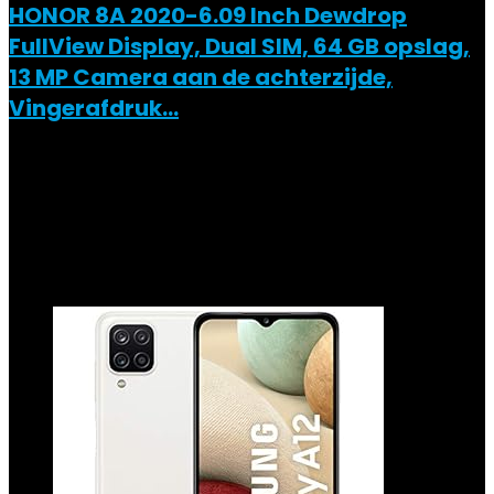
HONOR 8A 2020-6.09 Inch Dewdrop
FullView Display, Dual SIM, 64 GB opslag,
13 MP Camera aan de achterzijde,
Vingerafdruk…
Added to wishlist
Removed from wishlist
0
Add to compare
€
309.00
Added to wishlist
Removed from wishlist
0
Add to compare