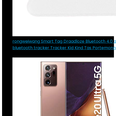
rongweiwang Smart Tag Draadloze Bluetooth 4.0 a
bluetooth tracker Tracker Kid Kind Tas Portemonn
€
5.89