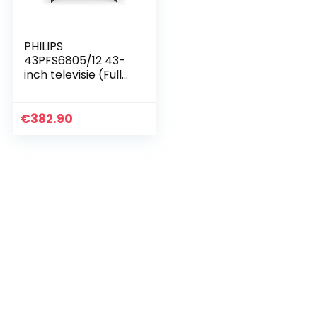
PHILIPS
43PFS6805/12 43-
inch televisie (Full
HD LED TV, Pixel
Plus HD, HDR 10,
Saphi Smart TV,
€
382.90
full-range-
luidspreker, 3…