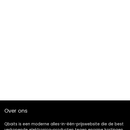
Over ons
Qbaits is een moderne alles-in-één-prijswebsite die de best
verkopende elektronica-producten tegen enorme kortingen