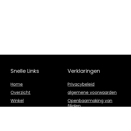
Snelle Links
Verklaringen
Home
Privacybeleid
Overzicht
algemene voorwaarden
Winkel
Openbaarmaking van
filialen
Blogs
Onze webshops
Adverteren