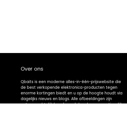
Over ons
Qbaits is een moderne alles-in-één-prijswebsite die
de best verkopende elektronica-producten tegen
enorme kortingen biedt en u op de hoogte houdt via
dagelijks nieuws en blogs. Alle afbeeldingen zijn
auteursrechtelijk beschermd door hun respectievelijke
eigenaren. Alle geciteerde inhoud is afgeleid van hun
respectievelijke bronnen.