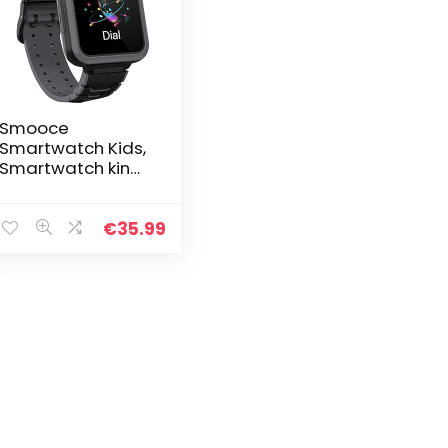
Smooce
Smartwatch Kids,
Smartwatch kind
telefoon met 1,54
inch touchscreen,
MP3-muziek,
€
35.99
SOS-oproep,
Game, Camera…