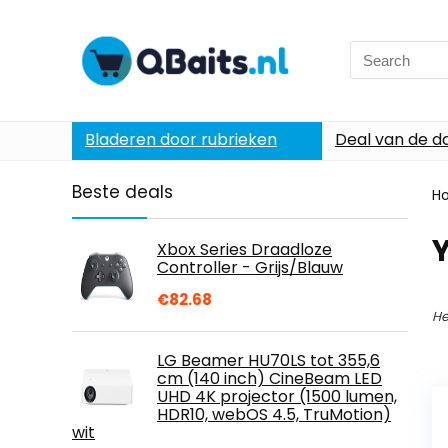
Search
for:
Bladeren door rubrieken
Deal van de d
Beste deals
H
Xbox Series Draadloze
Controller - Grijs/Blauw
€
82.68
He
LG Beamer HU70LS tot 355,6
cm (140 inch) CineBeam LED
UHD 4K projector (1500 lumen,
HDR10, webOS 4.5, TruMotion)
wit