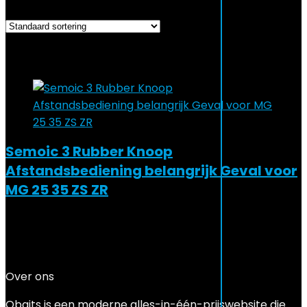
Added to wishlist
Removed from wishlist
0
Add to compare
Semoic 3 Rubber Knoop
Afstandsbediening belangrijk Geval voor
MG 25 35 ZS ZR
Added to wishlist
Removed from wishlist
0
Add to compare
€
11.87
Over ons
Qbaits is een moderne alles-in-één-prijswebsite die