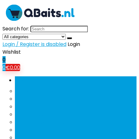
Search for:
Login / Register is disabled
Login
Wishlist
0
0
€
0.00
Bladeren door rubrieken
Mobiele Telefoons
Tablets
Tv’s
Koptelefoons and oordopjes
Hifi and home-audio
Beamers
Powerbanks