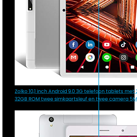
Zolko 10,1 inch Android 9.0 3G telefoon tablets me
32GB ROM twee simkaartsleuf en twee camera 5M
€
99.99