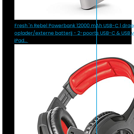
Fresh 'n Rebel Powerbank 12000 mAh USB-C | dra
oplader/externe batterij - 2-poorts USB-C & USB v
iPad…
€
70.55