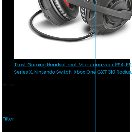
Trust Gaming Headset met Microfoon voor PS4, PS5
Series X, Nintendo Switch, Xbox One GXT 310 Radius
Home
Product OEM-onderdeelnummer
092173
092173
Filter
Het enkele resultaat weergeven