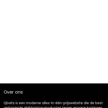
Over ons
Qbaits is een moderne alles-in-één-prijswebsite die de best
verkopende elektronica-producten tegen enorme kortingen