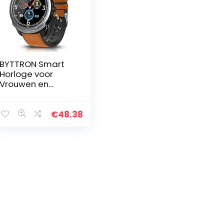
BYTTRON Smart
Horloge voor
Vrouwen en
Mannen,
Bluetooth
Smartwatch
€
48.38
Fitness Tracker
IP68 Waterdichte
Activiteit
Trackers…