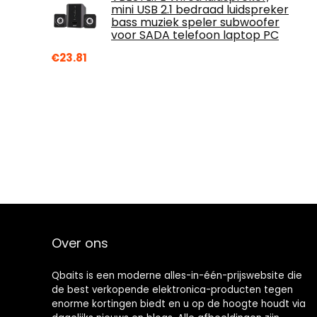
mini USB 2.1 bedraad luidspreker
bass muziek speler subwoofer
voor SADA telefoon laptop PC
€
23.81
Over ons
Qbaits is een moderne alles-in-één-prijswebsite die
de best verkopende elektronica-producten tegen
enorme kortingen biedt en u op de hoogte houdt via