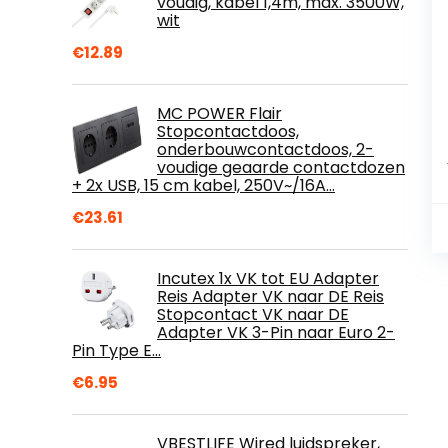
voudig, kabel 1,4m, max. 3500W,
wit
€
12.89
MC POWER Flair
Stopcontactdoos,
onderbouwcontactdoos, 2-
voudige geaarde contactdozen
+ 2x USB, 15 cm kabel, 250V~/16A…
€
23.61
Incutex 1x VK tot EU Adapter
Reis Adapter VK naar DE Reis
Stopcontact VK naar DE
Adapter VK 3-Pin naar Euro 2-
Pin Type E…
€
6.95
VBESTLIFE Wired luidspreker,