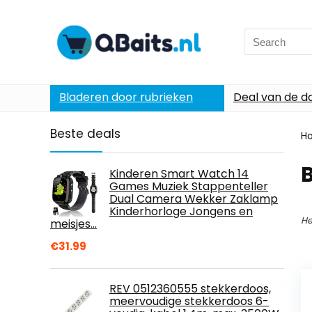
Search
for:
Bladeren door rubrieken
Deal van de d
Beste deals
H
Kinderen Smart Watch 14
Games Muziek Stappenteller
Dual Camera Wekker Zaklamp
Kinderhorloge Jongens en
He
meisjes…
€
31.99
REV 0512360555 stekkerdoos,
meervoudige stekkerdoos 6-