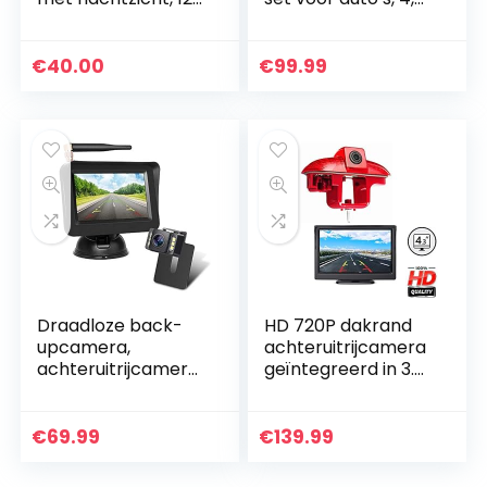
leds, hoek van 170
inch (11,9 cm), HD-
graden, waterdicht,
monitor, draadloos,
achteruitrijsysteem
systeem met
€
40.00
€
99.99
+ 4,3…
zuignap en…
Draadloze back-
HD 720P dakrand
upcamera,
achteruitrijcamera
achteruitrijcamera,
geïntegreerd in 3.
camera-kit, IP68
Remlicht
waterdicht, LED,
transporter
super
camera set voor
€
69.99
€
139.99
nummerbord,
Trafic MK2, Opel
nachtzicht,
Vivaro A…