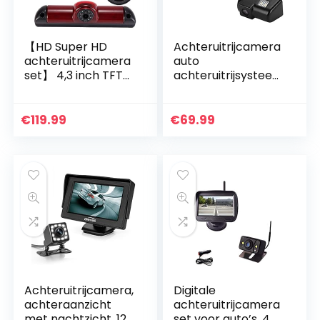
【HD Super HD
Achteruitrijcamera
achteruitrijcamera
auto
set】 4,3 inch TFT
achteruitrijsysteem
LCD-
afstandslijnen
kleurenscherm
kentekenplaatverli
automonitor + 1280
chting + 4,3″ inch
€
119.99
€
69.99
* 720 pixels 1000TV
DVD-monitor TFT
lijnen HD…
KFZ LCD display
voor Ford Transit
MK6 / MK7
Transporter
Achteruitrijcamera,
Digitale
achteraanzicht
achteruitrijcamera
met nachtzicht, 12
set voor auto’s, 4,3