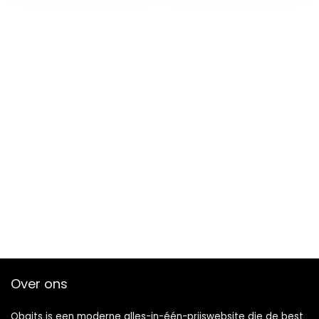
achterzijde…
Over ons
Qbaits is een moderne alles-in-één-prijswebsite die de best