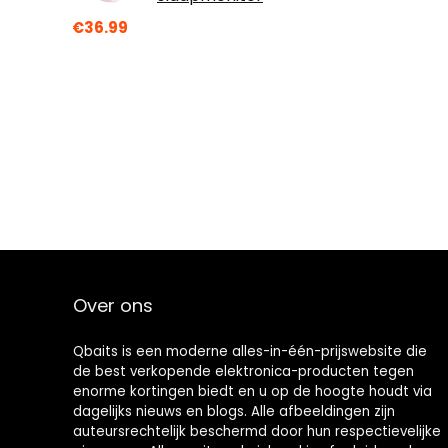
€
36.99
Over ons
Qbaits is een moderne alles-in-één-prijswebsite die
de best verkopende elektronica-producten tegen
enorme kortingen biedt en u op de hoogte houdt via
dagelijks nieuws en blogs. Alle afbeeldingen zijn
auteursrechtelijk beschermd door hun respectievelijke