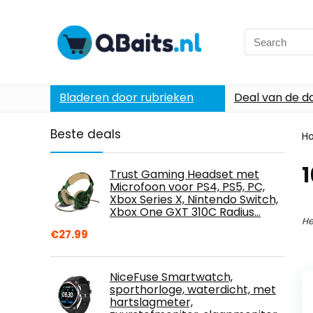
Search
for:
Bladeren door rubrieken
Deal van de d
Beste deals
H
1
Trust Gaming Headset met
Microfoon voor PS4, PS5, PC,
Xbox Series X, Nintendo Switch,
Xbox One GXT 310C Radius…
He
€
27.99
NiceFuse Smartwatch,
sporthorloge, waterdicht, met
hartslagmeter,