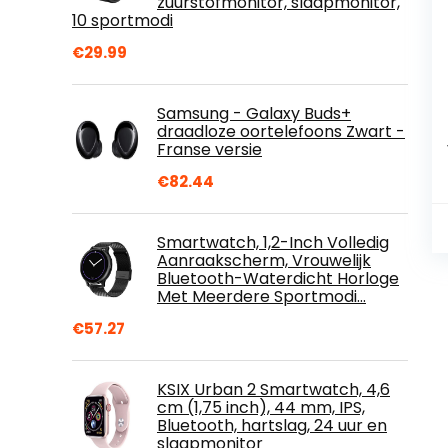
zuurstofmonitor, slaapmonitor,
10 sportmodi
€
29.99
Samsung - Galaxy Buds+
draadloze oortelefoons Zwart -
Franse versie
€
82.44
Smartwatch, 1,2-Inch Volledig
Aanraakscherm, Vrouwelijk
Bluetooth-Waterdicht Horloge
Met Meerdere Sportmodi…
€
57.27
KSIX Urban 2 Smartwatch, 4,6
cm (1,75 inch), 44 mm, IPS,
Bluetooth, hartslag, 24 uur en
slaapmonitor