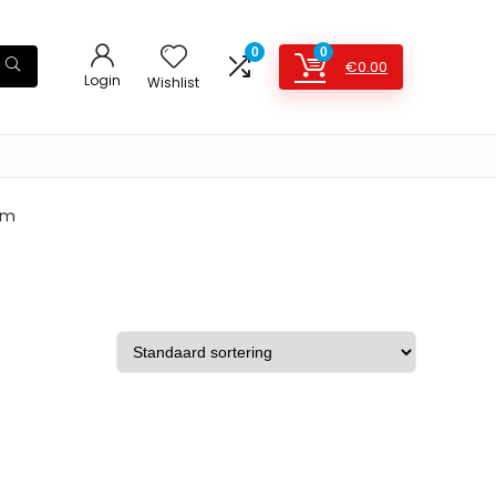
0
0
€
0.00
Login
Wishlist
ram