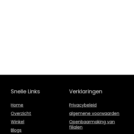
Snelle Links
Verklaringen
Home
Privacybeleid
Overzicht
algemene voorwaarden
Winkel
Openbaarmaking van
filialen
Blogs