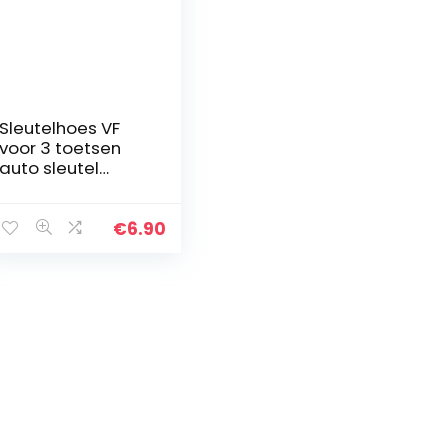
Sleutelhoes VF
voor 3 toetsen
auto sleutel
silicone cover
sleutelhoes etui
beschermhoes
€
6.90
(.Zwart Wit)