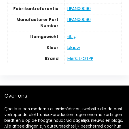
Fabrikantreferentie
LIFAN00090
Manufacturer Part
LIFAN00090
Number
Itemgewicht
60 g
Kleur
blauw
Brand
Merk: LFOTPP
Over ons
Qbaits is een moderne alles-in-één-prijswebsite die de best
verkopende elektronica-producten tegen enorme kortingen
biedt en u op de hoogte houdt via dagelijks nieuws en blogs.
Alle afbeeldingen zijn auteursrechtelijk beschermd door hun