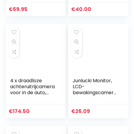
voor camper
graden, waterdicht,
bestelwagen wit
achteruitrijsysteem
€
69.95
€
40.00
+ 4,3…
4 x draadloze
Junlucki Monitor,
achteruitrijcamera
LCD-
voor in de auto,
bewakingscamera,
vrachtwagen,
achteruitrijcamera’
draadloze
s,
nachtzichtcamera
achtergrondverlich
€
174.50
€
26.09
+ 7 inch auto-
ting voor het
monitor…
parkeren van
auto’s