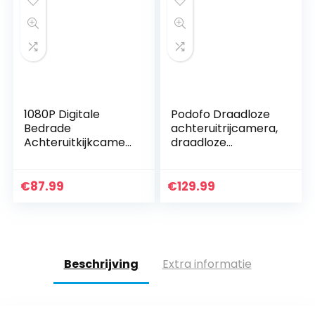
1080P Digitale
Podofo Draadloze
Bedrade
achteruitrijcamera,
Achteruitkijkcamer
draadloze
a-kit, Het Besturen
parkeerhulp met 7
Van Hoge Snelheid
inch LCD-monitor,
Observatie
18 IR-leds,
€
87.99
€
129.99
Systeem 5 Inch
nachtzicht,
Monitor, Met…
waterdicht…
Beschrijving
Extra informatie