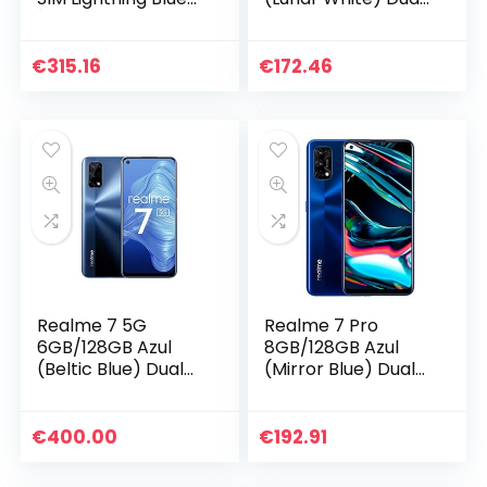
[16,8cm (6,6″) IPS
SIM
LCD Display,
Android 10, 64MP
€
315.16
€
172.46
Quad-Kamera]
Realme 7 5G
Realme 7 Pro
6GB/128GB Azul
8GB/128GB Azul
(Beltic Blue) Dual
(Mirror Blue) Dual
SIM
SIM
€
400.00
€
192.91