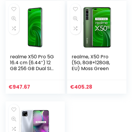
realme X50 Pro 5G
realme, X50 Pro
16.4 cm (6.44″) 12
(5G, 8GB+128GB,
GB 256 GB Dual SIM
EU) Moss Green
USB Type-C Green
Android 10.0 4200
mAh – realme X50
€
947.67
€
405.28
Pro 5G, 16.4 cm
(6.44″), 12 GB, 256
GB, 64 MP, Android
10.0, Green