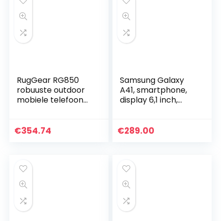
RugGear RG850
Samsung Galaxy
robuuste outdoor
A41, smartphone,
mobiele telefoon
display 6,1 inch,
zonder
Super AMOLED, 3
abonnement,
camera’s
waterdicht,
achteraan, 64 GB
€
354.74
€
289.00
schokbestendig,
uitbreidbaar, RAM 4
Slim, 6 inch
GB…
Corning…