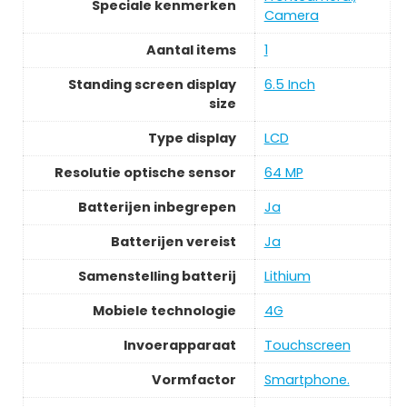
Speciale kenmerken
Camera
Aantal items
1
Standing screen display
6.5 Inch
size
Type display
LCD
Resolutie optische sensor
64 MP
Batterijen inbegrepen
Ja
Batterijen vereist
Ja
Samenstelling batterij
Lithium
Mobiele technologie
4G
Invoerapparaat
Touchscreen
Vormfactor
Smartphone.