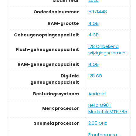
Model Year
2020
Onderdeelnummer
5971448
RAM-grootte
4 GB
Geheugenopslagcapaciteit
4 GB
128 Onbekend
Flash-geheugencapaciteit
wijzigingselement
RAM-geheugencapaciteit
4 GB
Digitale
128 GB
geheugencapaciteit
Besturingssysteem
Android
Helio G90T
Merk processor
Mediatek MT6785
Snelheid processor
2.05 GHz
Frontcamera.,