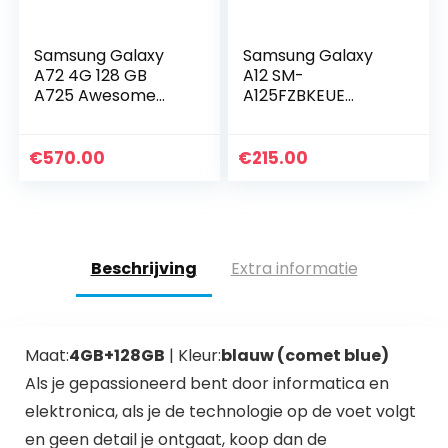
Samsung Galaxy
Samsung Galaxy
A72 4G 128 GB
A12 SM-
A725 Awesome
A125FZBKEUE
Black Dual SIM EU
Smartphone, 16,5
unlocked without
cm (6,5 inch), Dual
Branding
SIM 4G USB Type-C
€
570.00
€
215.00
4GB, 128GB,
5000mAh, blauw
Beschrijving
Extra informatie
Maat:
4GB+128GB
| Kleur:
blauw (comet blue)
Als je gepassioneerd bent door
informatica en
elektronica
, als je de technologie op de voet volgt
en geen detail je ontgaat, koop dan de