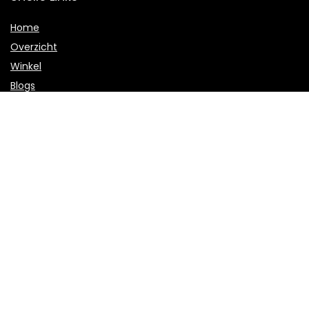
Home
Overzicht
Winkel
Blogs
Onze webshops
Adverteren
Verklaringen
Privacybeleid
algemene voorwaarden
Openbaarmaking van filialen
Productcategorieën