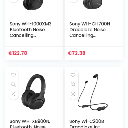
Sony WH-1000XM3
Sony WH-CH700N
Bluetooth Noise
Draadloze Noise
Cancelling
Cancelling
Koptelefoon, (30
Hoofdtelefoon,
Uur Batterijduur, 1.5
Bluetooth,
M USB Kabel, Touch
Snellaadfunctie,
€
122.78
€
72.38
Sensor,
NFC, met
Headphones…
Microfoon, Zwart
Sony WH-XB900N,
Sony Wi-C200B
Bluetooth, Noise
Draadloze In-