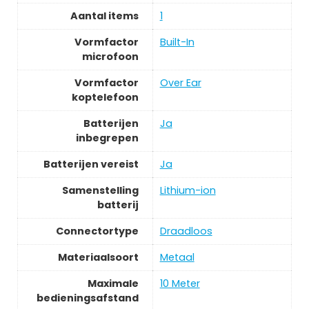
Aantal items
1
Vormfactor
Built-In
microfoon
Vormfactor
Over Ear
koptelefoon
Batterijen
Ja
inbegrepen
Batterijen vereist
Ja
Samenstelling
Lithium-ion
batterij
Connectortype
Draadloos
Materiaalsoort
Metaal
Maximale
10 Meter
bedieningsafstand