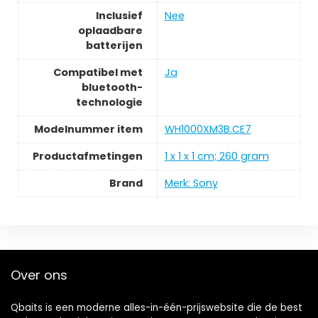
Inclusief
Nee
oplaadbare
batterijen
Compatibel met
Ja
bluetooth-
technologie
Modelnummer item
WH1000XM3B.CE7
Productafmetingen
1 x 1 x 1 cm; 260 gram
Brand
Merk: Sony
Over ons
Qbaits is een moderne alles-in-één-prijswebsite die de best