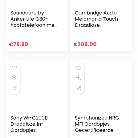
Soundcore by
Cambridge Audio
Anker Life Q30-
Melomania Touch
hoofdtelefoon met
Draadloze
hybride actieve
Oordopjes – 50 uur
ruisonderdrukking
Batterijduur,
en meerdere modi,
Bluetooth 5.0 In-
€
79.99
€
206.00
Hi-Res, 40 uur…
Ear Koptelefoon
Oortjes met…
Sony Wi-C200B
Symphonized NRG
Draadloze In-
MFI Oordopjes,
Oordopjes,
Gecertificeerde
Accuduur 15 Uur,
Lightning