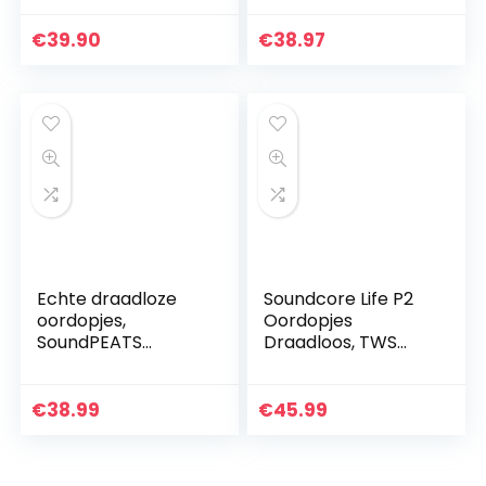
Voice Assistent,
Oordopjes,
Magnetische
Premium Echte
€
39.90
€
38.97
Oordopjes,
Sapele Houten In-
Geïntegreerde
ear
Headset…
Geluidsisolerende…
Echte draadloze
Soundcore Life P2
oordopjes,
Oordopjes
SoundPEATS
Draadloos, TWS
TrueFree + 5.0
Bluetooth
Bluetooth-
hoofdtelefoon met
koptelefoon in-ear
cVc 8.0
€
38.99
€
45.99
stereo
geluidsisolatie voor
hoofdtelefoon,
kristalhelder…
TrueWireless…