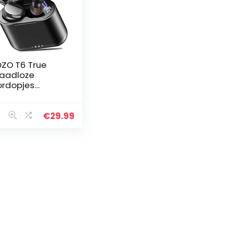
ZO T6 True
aadloze
rdopjes
uetooth
ofdtelefoon
uch Control
€
29.99
t Draadloze
laden IPX8
terdichte
ereo…