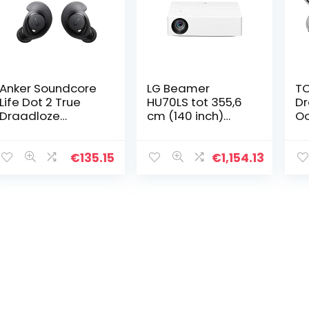
Anker Soundcore
LG Beamer
TO
Life Dot 2 True
HU70LS tot 355,6
Dr
Draadloze
cm (140 inch)
Oo
hoofdtelefoon,
CineBeam LED
Bl
100 uur
UHD 4K projector
Ho
batterijduur, 8
(1500 lumen,
To
€
135.15
€
1,154.13
mm audiolayer,
HDR10, webOS 4.5,
me
fantastisch
TruMotion) wit
Op
geluid…
Wa
St