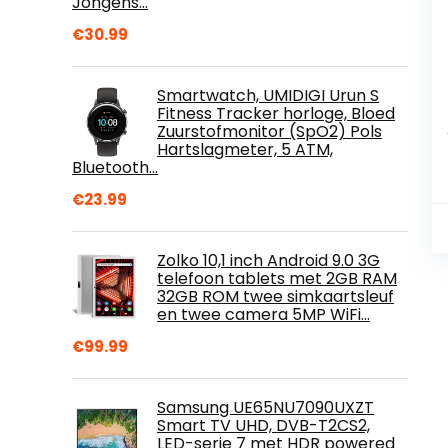
Jongens…
€
30.99
Smartwatch, UMIDIGI Urun S
Fitness Tracker horloge, Bloed
Zuurstofmonitor (SpO2) Pols
Hartslagmeter, 5 ATM,
Bluetooth…
€
23.99
Zolko 10,1 inch Android 9.0 3G
telefoon tablets met 2GB RAM
32GB ROM twee simkaartsleuf
en twee camera 5MP WiFi…
€
99.99
Samsung UE65NU7090UXZT
Smart TV UHD, DVB-T2CS2,
LED-serie 7 met HDR powered