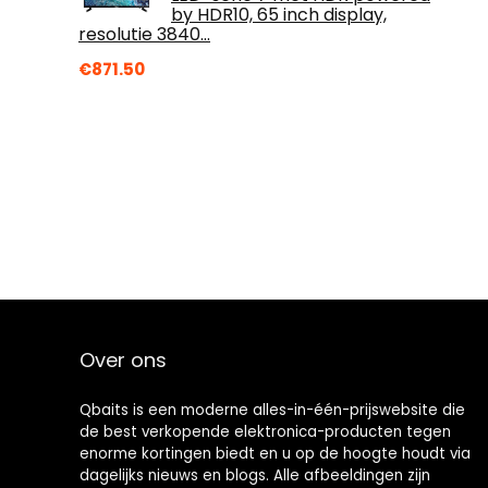
by HDR10, 65 inch display,
resolutie 3840…
€
871.50
Over ons
Qbaits is een moderne alles-in-één-prijswebsite die
de best verkopende elektronica-producten tegen
enorme kortingen biedt en u op de hoogte houdt via
dagelijks nieuws en blogs. Alle afbeeldingen zijn