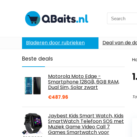
Search
for:
Bladeren door rubrieken
Deal van de d
Beste deals
H
1
Motorola Moto Edge -
Smartphone 128GB, 6GB RAM,
Dual Sim, Solar zwart
€
487.96
To
Jaybest Kids Smart Watch, Kids
SmartWatch Telefoon SOS met
Muziek Game Video Call 7
Games Smartwatch voor