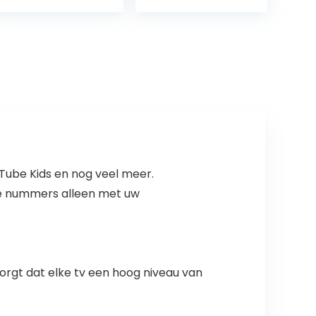
tv/Android 9.0-
WiFi, HD Ready,
Google
1366 x 768, 2x
Assistent/zoeke
HDMI)
n via…
uTube Kids en nog veel meer.
ete nummers alleen met uw
zorgt dat elke tv een hoog niveau van