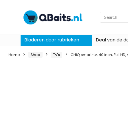
Search
for:
Bladeren door rubrieken
Deal van de d
Home
Shop
Tv's
CHiQ smart-tv, 40 inch, Full HD, 