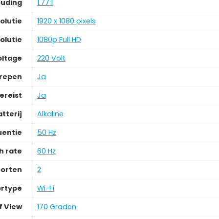
ouding
1.77:1
olutie
1920 x 1080 pixels
olutie
1080p Full HD
oltage
220 Volt
grepen
Ja
ereist
Ja
tterij
Alkaline
uentie
50 Hz
h rate
60 Hz
oorten
2
rtype
Wi-Fi
f View
170 Graden