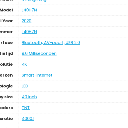
Model
L40H7N
l Year
2020
ummer
L40H7N
erface
Bluetooth, AV-poort, USB 2.0
ietijd
9.6 Milliseconden
olutie
4K
merken
Smart-internet
ologie
LED
y size
40 Inch
oders
TNT
sratio
4000:1