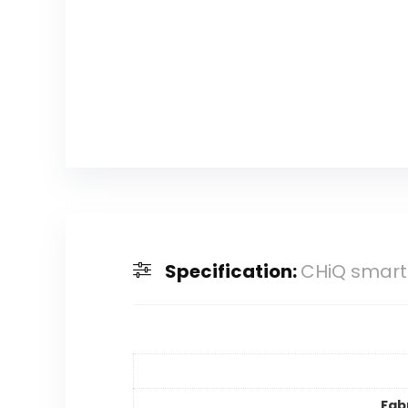
Specification:
CHiQ smart-t
Fab