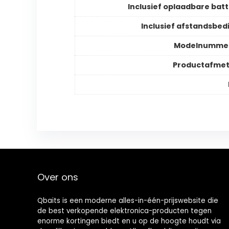
Inclusief oplaadbare batt
Inclusief afstandsbed
Modelnummer
Productafmet
Over ons
Qbaits is een moderne alles-in-één-prijswebsite die
de best verkopende elektronica-producten tegen
enorme kortingen biedt en u op de hoogte houdt via