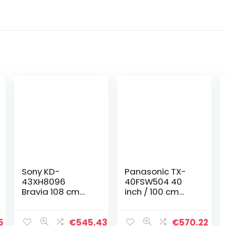
Sony KD-
Panasonic TX-
43XH8096
40FSW504 40
Bravia 108 cm
inch / 100 cm
(43 inch)
Smart TV (TV LED
televisie
backlight, Full HD,
(Android TV, LED,
Quattro Tuner,
5
€
545.43
€
570.22