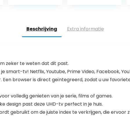
4K Ultra HD
HDR, zwart)
(UHD), High
Dynamic Range
(HDR), Smart…
Beschrijving
Extra informatie
 zeker te weten dat dit past.
je smart-tv! Netflix, Youtube, Prime Video, Facebook, Yo
. Een browser is direct geïntegreerd, zodat u uw favori
oor volledig genieten van je serie, films of games.
nke design past deze UHD-tv perfect in je huis.
rdt gebruikt om de juiste index te verkrijgen, die ervoor 