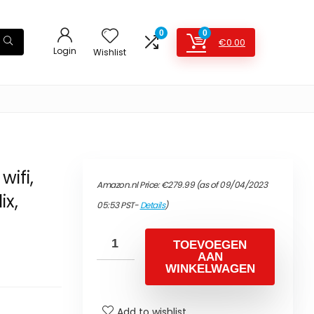
0
0
€
0.00
Login
Wishlist
wifi,
Amazon.nl Price:
€
279.99
(as of 09/04/2023
ix,
05:53 PST-
Details
)
TOEVOEGEN
AAN
WINKELWAGEN
Add to wishlist