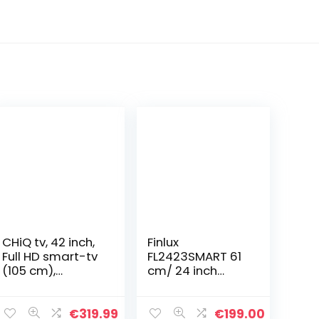
CHiQ tv, 42 inch,
Finlux
Full HD smart-tv
FL2423SMART 61
(105 cm),
cm/ 24 inch
frameloze
televisie (Smart
Android tv,
TV met
smart-
ingebouwde
€
319.99
€
199.00