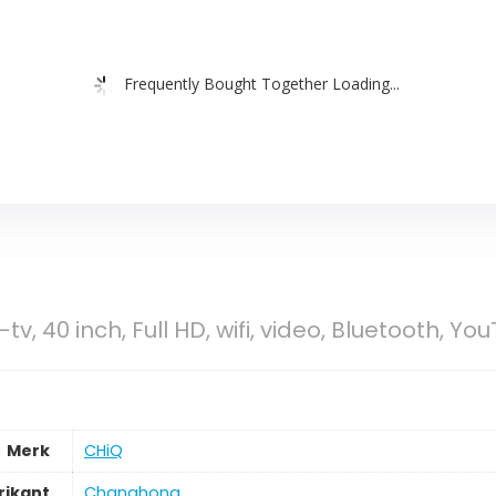
Frequently Bought Together Loading...
v, 40 inch, Full HD, wifi, video, Bluetooth, You
Merk
CHiQ
rikant
Changhong