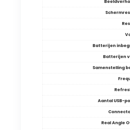
Beeldverh
Schermres
Res
V
Batterijen inbe
Batterijen v
Samenstelling ba
Freq
Refres
Aantal USB-p
Connecto
Real Angle O