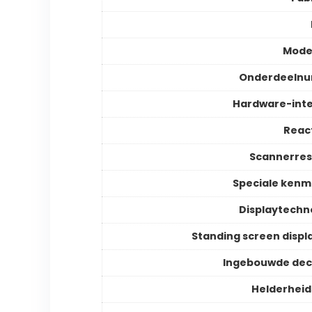
Mode
Onderdeeln
Hardware-int
React
Scannerres
Speciale ken
Displaytechn
Standing screen displa
Ingebouwde dec
Helderheid