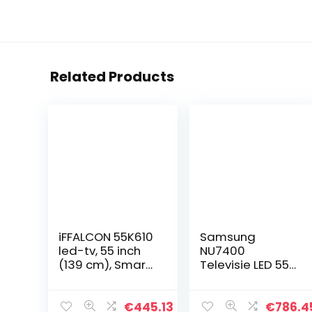
Related Products
iFFALCON 55K610
Samsung
led-tv, 55 inch
NU7400
(139 cm), Smart
Televisie LED 55″
TV (4K Ultra HD,
4K Ultra HD
MEMC, Dolby
Smart TV, zwart
Vision, Android
€
445.13
€
786.4