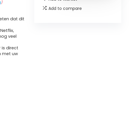
s
)
Add to compare
ten dat dit
etflix,
nog veel
is direct
en met uw