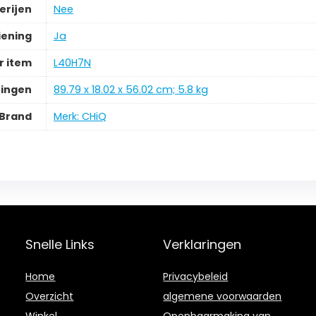
erijen
Nee
iening
Ja
 item
L40H7N
ingen
89.79 x 18.02 x 56.02 cm; 5.8 kg
Brand
Merk: CHiQ
Snelle Links
Verklaringen
Home
Privacybeleid
Overzicht
algemene voorwaarden
Winkel
Openbaarmaking van