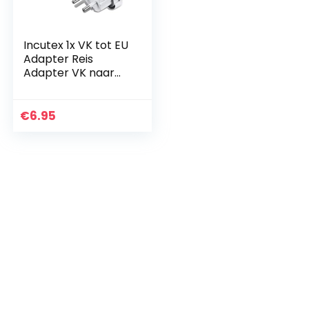
Incutex 1x VK tot EU
Adapter Reis
Adapter VK naar
DE Reis
Stopcontact VK
naar DE Adapter
€
6.95
VK 3-Pin naar Euro
2-Pin Type E…