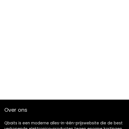
Over ons
Qbaits is een moderne alles-in-één-prijswebsite die de best
verkopende elektronica-producten tegen enorme kortingen