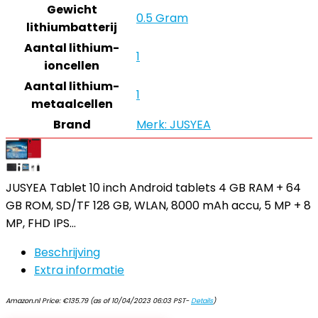
Gewicht
0.5 Gram
lithiumbatterij
Aantal lithium-
1
ioncellen
Aantal lithium-
1
metaalcellen
Brand
Merk: JUSYEA
JUSYEA Tablet 10 inch Android tablets 4 GB RAM + 64
GB ROM, SD/TF 128 GB, WLAN, 8000 mAh accu, 5 MP + 8
MP, FHD IPS…
Beschrijving
Extra informatie
Amazon.nl Price:
€
135.79
(as of 10/04/2023 06:03 PST-
Details
)