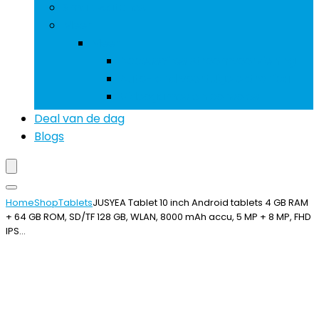
Smartwatches
Meer
Meer
Accessoires stroomvoorziening
Auto- and voertuigelektronica
Videogames en consoles
Deal van de dag
Blogs
Home
Shop
Tablets
JUSYEA Tablet 10 inch Android tablets 4 GB RAM
+ 64 GB ROM, SD/TF 128 GB, WLAN, 8000 mAh accu, 5 MP + 8 MP, FHD
IPS…