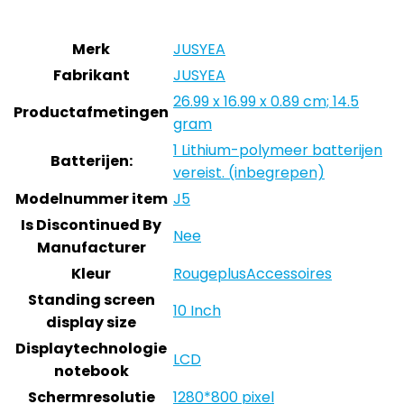
Merk
JUSYEA
Fabrikant
JUSYEA
26.99 x 16.99 x 0.89 cm; 14.5
Productafmetingen
gram
1 Lithium-polymeer batterijen
Batterijen:
vereist. (inbegrepen)
Modelnummer item
J5
Is Discontinued By
Nee
Manufacturer
Kleur
RougeplusAccessoires
Standing screen
10 Inch
display size
Displaytechnologie
LCD
notebook
Schermresolutie
1280*800 pixel