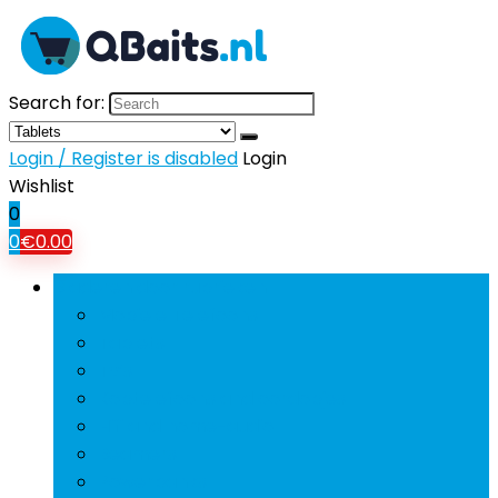
Search for:
Login / Register is disabled
Login
Wishlist
0
0
€
0.00
Bladeren door rubrieken
Mobiele Telefoons
Tablets
Tv’s
Koptelefoons and oordopjes
Hifi and home-audio
Beamers
Powerbanks