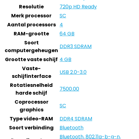
Resolutie
720p HD Ready
Merk processor
SC
Aantal processors
4
RAM-grootte
64 GB
Soort
DDR3 SDRAM
computergeheugen
Grootte vaste schijf
4 GB
Vaste-
USB 2.0-3.0
schijfinterface
Rotatiesnelheid
7500.00
harde schijf
Coprocessor
SC
graphics
Type video-RAM
DDR4 SDRAM
Soort verbinding
Bluetooth
Bluetooth, 802.11a-b-g-n,