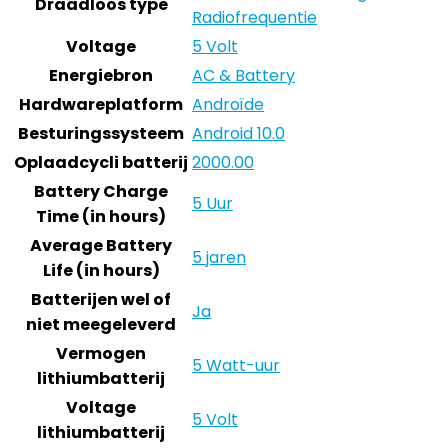
Draadloos type
Radiofrequentie
Voltage
5 Volt
Energiebron
AC & Battery
Hardwareplatform
Androïde
Besturingssysteem
Android 10.0
Oplaadcycli batterij
2000.00
Battery Charge
5 Uur
Time (in hours)
Average Battery
5 jaren
Life (in hours)
Batterijen wel of
Ja
niet meegeleverd
Vermogen
5 Watt-uur
lithiumbatterij
Voltage
5 Volt
lithiumbatterij