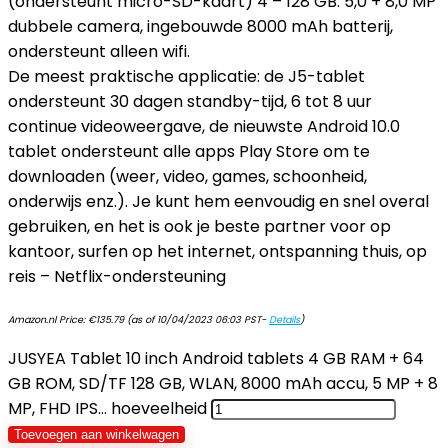
(ondersteunt micro-SD-kaart) 4 – 128 GB. 5,0 + 8,0 MP
dubbele camera, ingebouwde 8000 mAh batterij,
ondersteunt alleen wifi.
De meest praktische applicatie: de J5-tablet
ondersteunt 30 dagen standby-tijd, 6 tot 8 uur
continue videoweergave, de nieuwste Android 10.0
tablet ondersteunt alle apps Play Store om te
downloaden (weer, video, games, schoonheid,
onderwijs enz.). Je kunt hem eenvoudig en snel overal
gebruiken, en het is ook je beste partner voor op
kantoor, surfen op het internet, ontspanning thuis, op
reis – Netflix-ondersteuning
Amazon.nl Price:
€
135.79
(as of 10/04/2023 06:03 PST-
Details
)
JUSYEA Tablet 10 inch Android tablets 4 GB RAM + 64
GB ROM, SD/TF 128 GB, WLAN, 8000 mAh accu, 5 MP + 8
MP, FHD IPS… hoeveelheid
Toevoegen aan winkelwagen