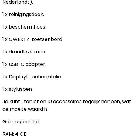
Nederlands).
1 x reinigingsdoek.
1 x beschermhoes.
1 x QWERTY-toetsenbord
1 x draadloze muis.
1 x USB-C adapter.
1 x Displaybeschermfolie.
1 x styluspen.
Je kunt 1 tablet en 10 accessoires tegelijk hebben, wat
de moeite waard is.
Geheugentafel:
RAM: 4 GB.