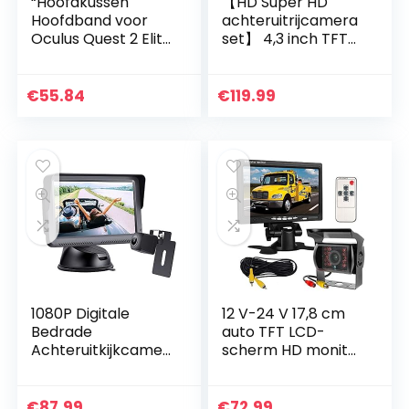
“Hoofdkussen
【HD Super HD
Hoofdband voor
achteruitrijcamera
Oculus Quest 2 Elite
set】 4,3 inch TFT
Strap +VR-
LCD-
Lensafdekking
kleurenscherm
Zweetbestendige
automonitor + 1280
€
55.84
€
119.99
Waterdichte
* 720 pixels 1000TV
Hoofdband
lijnen HD…
Comfortabele
Aanraking Oculus
Quest 2-
accessoires”
(Zwart)
1080P Digitale
12 V-24 V 17,8 cm
Bedrade
auto TFT LCD-
Achteruitkijkcamer
scherm HD monitor
a-kit, Het Besturen
+ bus
Van Hoge Snelheid
vrachtwagenaanh
Observatie
anger 18 leds IR-
€
87.99
€
72.99