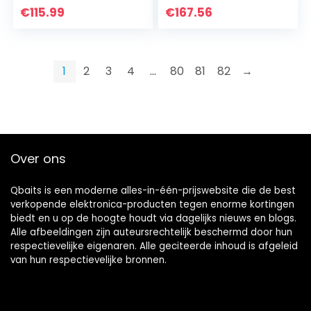
Google GMS, 64 GB
inch, Dolby Digital
€
115.99
€
167.56
+ 128 GB…
AC3, Keystone 4D…
1
2
3
4
…
80
81
82
→
Over ons
Qbaits is een moderne alles-in-één-prijswebsite die de best
verkopende elektronica-producten tegen enorme kortingen
biedt en u op de hoogte houdt via dagelijks nieuws en blogs.
Alle afbeeldingen zijn auteursrechtelijk beschermd door hun
respectievelijke eigenaren. Alle geciteerde inhoud is afgeleid
van hun respectievelijke bronnen.