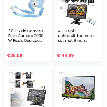
2.0 IPS Kid Camera
4 CH Split
Foto Camera 2000
achteruitrijcamera
W Pixels Duurzaam
set met 9 inch
ABS X5S
LCD-monitor, 18IR
ondersteuning
nachtzicht &
Engels, Japans,
automatische
€
36.09
€
144.99
Koreaans en meer
omschakeling met
dan tien…
trigger, voor…