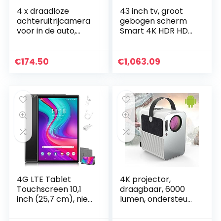
4 x draadloze
43 inch tv, groot
achteruitrijcamera
gebogen scherm
voor in de auto,
Smart 4K HDR HD
vrachtwagen,
tv, resolutie
draadloze
1920×1200 wifi
nachtzichtcamera
netwerkversie
€
174.50
€
1,063.09
+ 7 inch auto-
tv(ME)
monitor…
4G LTE Tablet
4K projector,
Touchscreen 10,1
draagbaar, 6000
inch (25,7 cm), niet
lumen, ondersteunt
duur – Android 10.0
1080p Full HD,
gecertificeerd door
thuisbioscoop 300