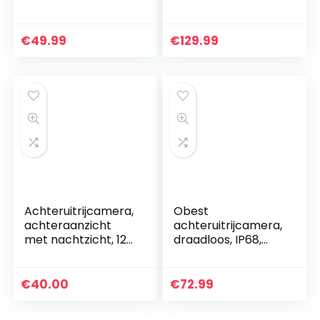
Achteruitrijcamera
parkeerhulp met 7
Parkeerhulp
inch LCD-monitor,
Nachtzicht voor
18 IR-leds,
€
49.99
€
129.99
Mercedes Benz
nachtzicht,
Viano V class…
waterdicht…
Achteruitrijcamera,
Obest
achteraanzicht
achteruitrijcamera,
met nachtzicht, 12
draadloos, IP68,
leds, hoek van 170
waterdicht, met
graden, waterdicht,
bewakingsfunctie,
achteruitrijsysteem
eenvoudig te
€
40.00
€
72.99
+ 4,3…
installeren,
geschikt voor…