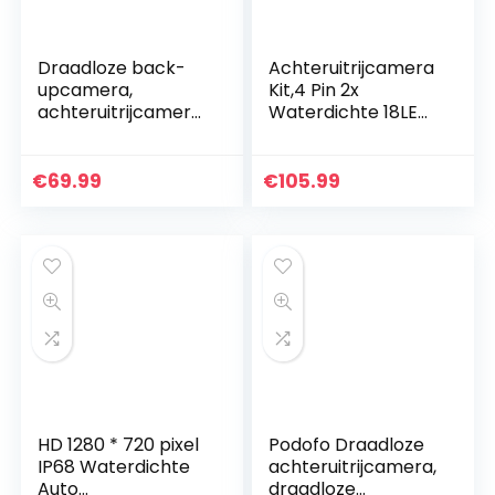
Draadloze back-
Achteruitrijcamera
upcamera,
Kit,4 Pin 2x
achteruitrijcamera,
Waterdichte 18LEDs
camera-kit, IP68
Nachtzicht Reverse
waterdicht, LED,
Achteruitrijcamera
super
met 15M
€
69.99
€
105.99
nummerbord,
Luchtvaart
nachtzicht,
Kabel+12-24V…
achterzijde…
HD 1280 * 720 pixel
Podofo Draadloze
IP68 Waterdichte
achteruitrijcamera,
Auto
draadloze