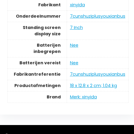
Fabrikant
xinyida
Onderdeelnummer
7cunshuziplusyouxianbus
Standing screen
7 Inch
display size
Batterijen
Nee
inbegrepen
Batterijen vereist
Nee
Fabrikantreferentie
7cunshuziplusyouxianbus
Productafmetingen
18 x 12.8 x 2 cm; 1.04 kg
Brand
Merk: xinyida