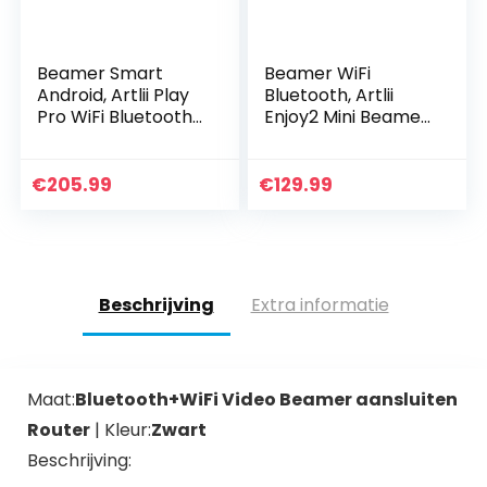
Beamer Smart
Beamer WiFi
Android, Artlii Play
Bluetooth, Artlii
Pro WiFi Bluetooth
Enjoy2 Mini Beamer,
Projector, Mini
Native 1080p Full
Beamer 1080p Full
HD Ondersteund,
HD Ondersteund,
Home Theater
€
205.99
€
129.99
Stereo Sound, 4D…
Projector Max 300…
Beschrijving
Extra informatie
Maat:
Bluetooth+WiFi Video Beamer aansluiten
Router
| Kleur:
Zwart
Beschrijving: