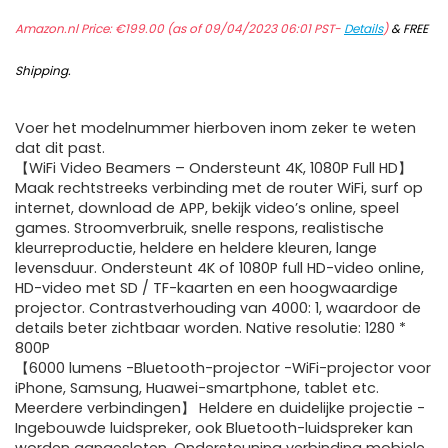
Amazon.nl Price:
€
199.00
(as of 09/04/2023 06:01 PST-
Details
)
&
FREE
Shipping
.
Voer het modelnummer hierboven inom zeker te weten
dat dit past.
【WiFi Video Beamers – Ondersteunt 4K, 1080P Full HD】
Maak rechtstreeks verbinding met de router WiFi, surf op
internet, download de APP, bekijk video’s online, speel
games. Stroomverbruik, snelle respons, realistische
kleurreproductie, heldere en heldere kleuren, lange
levensduur. Ondersteunt 4K of 1080P full HD-video online,
HD-video met SD / TF-kaarten en een hoogwaardige
projector. Contrastverhouding van 4000: 1, waardoor de
details beter zichtbaar worden. Native resolutie: 1280 *
800P
【6000 lumens -Bluetooth-projector -WiFi-projector voor
iPhone, Samsung, Huawei-smartphone, tablet etc.
Meerdere verbindingen】 Heldere en duidelijke projectie -
Ingebouwde luidspreker, ook Bluetooth-luidspreker kan