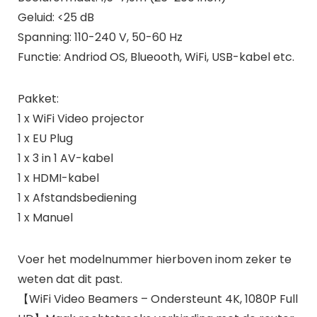
Geluid: <25 dB
Spanning: 110-240 V, 50-60 Hz
Functie: Andriod OS, Blueooth, WiFi, USB-kabel etc.
Pakket:
1 x WiFi Video projector
1 x EU Plug
1 x 3 in 1 AV-kabel
1 x HDMI-kabel
1 x Afstandsbediening
1 x Manuel
Voer het modelnummer hierboven inom zeker te
weten dat dit past.
【WiFi Video Beamers – Ondersteunt 4K, 1080P Full