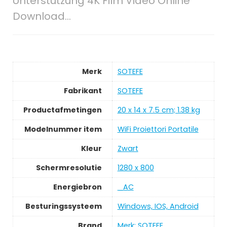
Unterstützung 4K Film Video Online
Download…
Merk
SOTEFE
Fabrikant
SOTEFE
Productafmetingen
20 x 14 x 7.5 cm; 1.38 kg
Modelnummer item
WiFi Proiettori Portatile
Kleur
Zwart
Schermresolutie
1280 x 800
Energiebron
_AC
Besturingssysteem
Windows, IOS, Android
Brand
Merk: SOTEFE