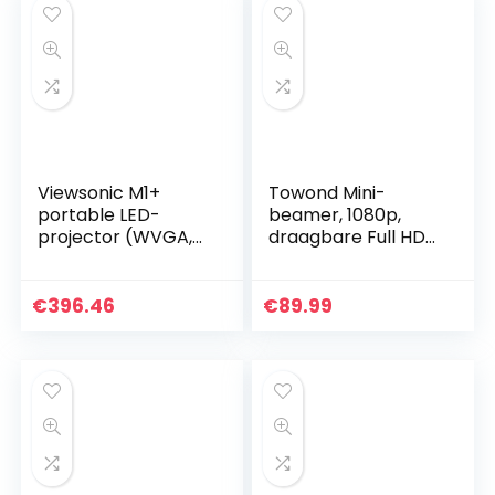
Viewsonic M1+
Towond Mini-
portable LED-
beamer, 1080p,
projector (WVGA,
draagbare Full HD
300 lumen,
videoprojector met
geïntegreerde
afstandsbediening,
batterij, HDMI, USB,
7500 l
€
396.46
€
89.99
USB-C, WLAN-
thuisbioscoopbea
connectiviteit…
mer…