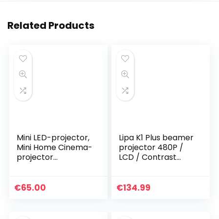
Related Products
Mini LED-projector,
Lipa K1 Plus beamer
Mini Home Cinema-
projector 480P /
projector
LCD / Contrast
Draagbare LED-
ratio: 1800:1 / 800 x
projector HD-
480 pixels / HDMI
ondersteuning
en USB / Keystone
€
65.00
€
134.99
1080P HDMI VGA AV
functie…
USB…