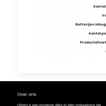
Aantal
V
Batterijen inbe
Aantal p
Productafmet
Over ons
Qbaits is een moderne alles-in-één-prijswebsite die