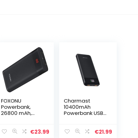
FOXONU
Charmast
Powerbank,
10400mAh
26800 mAh,
Powerbank USB
externe accu
C Externe Accu
met digitaal
10000 met LED
led-display,
Display 5V 3A
€
23.99
€
21.99
powerbank,
Ultradunne