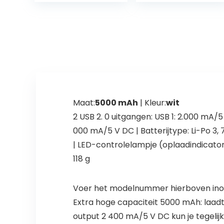
Power Bank
Compatibel
met…
Maat:
5000 mAh
| Kleur:
wit
2 USB 2. 0 uitgangen: USB 1: 2.000 mA/5
000 mA/5 V DC | Batterijtype: Li-Po 3,
| LED-controlelampje (oplaadindicator,
118 g
Voer het modelnummer hierboven inom
Extra hoge capaciteit 5000 mAh: laad
output 2 400 mA/5 V DC kun je tegelij