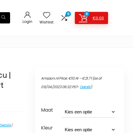
0
0
€
0.00
Login
Wishlist
u |
Prijsklasse:
Amazon.nl Price:
€
10.14
–
€
21.71
(as of
€10.14
rt
tot
09/04/2023 06:32 PST-
Details
)
€21.71
Maat
Details
)
Kleur