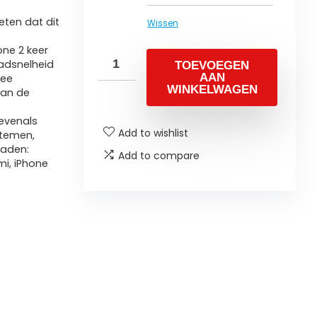
ten dat dit
Wissen
one 2 keer
adsnelheid
TOEVOEGEN
AAN
wee
WINKELWAGEN
dan de
evenals
Add to wishlist
stemen,
laden:
Add to compare
mi, iPhone