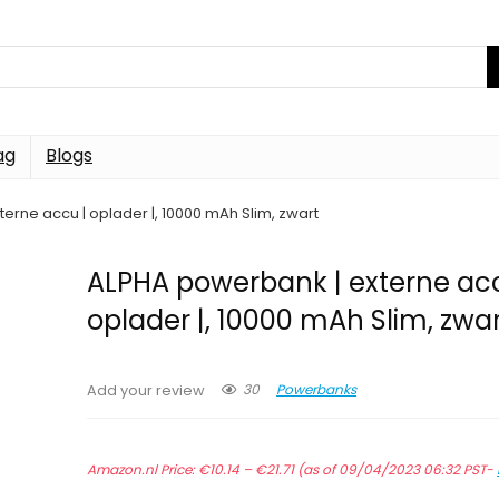
ag
Blogs
erne accu | oplader |, 10000 mAh Slim, zwart
ALPHA powerbank | externe acc
oplader |, 10000 mAh Slim, zwa
30
Powerbanks
Add your review
Prijsklasse:
Amazon.nl Price:
€
10.14
–
€
21.71
€10.14
(as of 09/04/2023 06:32 PST-
tot