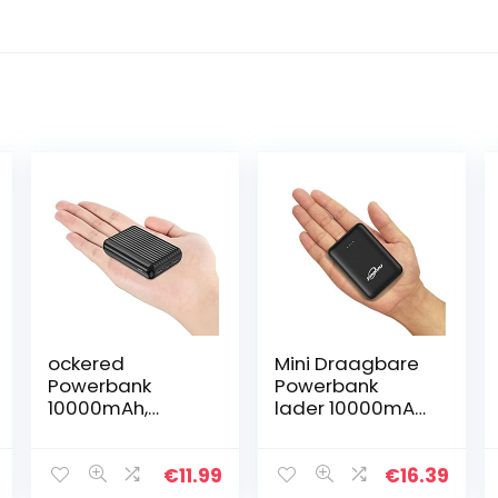
ockered
Mini Draagbare
Powerbank
Powerbank
10000mAh,
lader 10000mAh
Power Bank Mini
Externe Batterij
met 2 uitgangen
Pack met Dual
(2,4A + 1A) en 2
USB 2.4A Snel
€
11.99
€
16.39
ingangen (USB-
Opladen Output