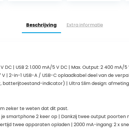
C + Micro)
Powerpack
Compatibel
Compatibel…
met…
Beschrijving
Extra informatie
 V DC | USB 2: 1.000 mA/5 V DC | Max. Output: 2 400 mA/5 V
 7 V | 2-in-1 USB-A / USB-C oplaadkabel deel van de verpak
 batterijtoestand-indicator) | Ultra Slim design: afmetin
 zeker te weten dat dit past.
t je smartphone 2 keer op | Dankzij twee output poorten
kertijd twee apparaten opladen | 2000 mA-ingang: 2 x snel