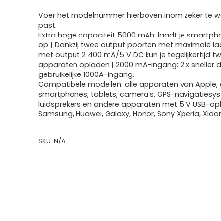
€21.71
Voer het modelnummer hierboven inom zeker te we
past.
Extra hoge capaciteit 5000 mAh: laadt je smartph
op | Dankzij twee output poorten met maximale la
met output 2 400 mA/5 V DC kun je tegelijkertijd t
apparaten opladen | 2000 mA-ingang: 2 x sneller 
gebruikelijke 1000A-ingang.
Compatibele modellen: alle apparaten van Apple, 
smartphones, tablets, camera’s, GPS-navigatiesy
luidsprekers en andere apparaten met 5 V USB-op
Samsung, Huawei, Galaxy, Honor, Sony Xperia, Xiao
SKU:
N/A