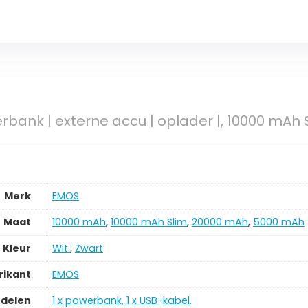
bank | externe accu | oplader |, 10000 mAh S
Merk
EMOS
Maat
10000 mAh
,
10000 mAh Slim
,
20000 mAh
,
5000 mAh
Kleur
Wit.
,
Zwart
rikant
EMOS
delen
1 x powerbank, 1 x USB-kabel.