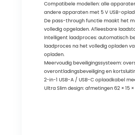
Compatibele modellen: alle apparaten
andere apparaten met 5 V USB-opladen
De pass-through functie maakt het moge
volledig opgeladen. Afleesbare laadst
Intelligent laadproces: automatisch b
laadproces na het volledig opladen v
opladen.
Meervoudig beveiligingssysteem: overst
overontladingsbeveiliging en kortsluiti
2-in-1 USB-A / USB-C oplaadkabel me
Ultra Slim design: afmetingen 62 × 15 ×