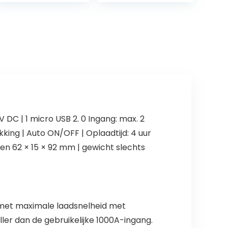
hoge capaciteit
Portable
met 2 ingangen
Charger
en 2 USB…
Compatibel
met…
 DC | 1 micro USB 2. 0 Ingang: max. 2
king | Auto ON/OFF | Oplaadtijd: 4 uur
gen 62 × 15 × 92 mm | gewicht slechts
 met maximale laadsnelheid met
ler dan de gebruikelijke 1000A-ingang.