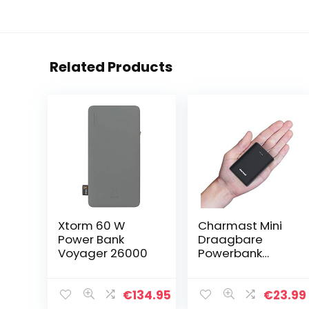
Related Products
Xtorm 60 W
Charmast Mini
Power Bank
Draagbare
Voyager 26000
Powerbank
Lader 10400mAh
Externe Batterij
Pack 18W Quick
€
134.95
€
23.99
Charge USB C