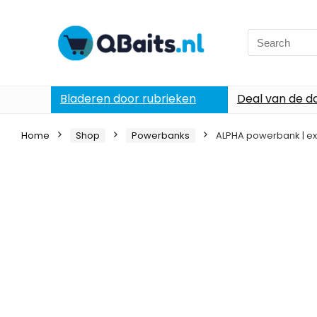
Search
for:
Bladeren door rubrieken
Deal van de d
Home
Shop
Powerbanks
ALPHA powerbank | ext