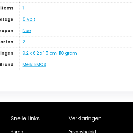
 items
1
oltage
5 Volt
grepen
Nee
oorten
2
ingen
9.2 x 6.2 x 1.5 cm; 118 gram
Brand
Merk: EMOS
Snelle Links
Verklaringen
Home
Privacybeleid