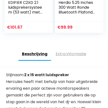
EDIFIER C2XD 2.1
Herdio 5.25 Inches
luidsprekersystee
300 Watt Ronde
m (53 watt) met
Bluetooth Plafond
infrarood
Speakers 2 Way
afstandsbediening
Flush Mount Geluid
en optische ingang
Badkamer Speaker
€
101.67
€
99.99
Voor Slaapkamer…
Beschrijving
Extra informatie
Stijlnaam:
2 x 15 watt luidspreker
Hercules heeft met behulp van haar uitgebreide
ervaring een paar actieve monitorspeakers
gemaakt die perfect zijn voor gebruikers die op
stap gaan in de wereld van het dj-en. Hoewel klein