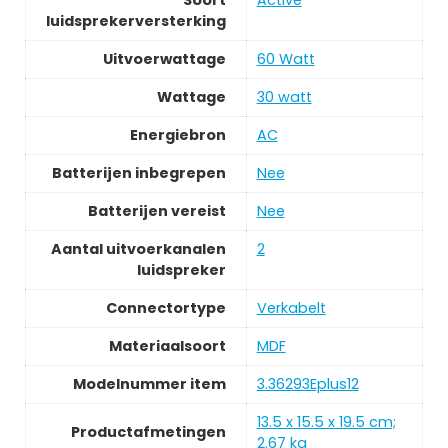
luidsprekerversterking
Uitvoerwattage
60 Watt
Wattage
30 watt
Energiebron
AC
Batterijen inbegrepen
Nee
Batterijen vereist
Nee
Aantal uitvoerkanalen
2
luidspreker
Connectortype
Verkabelt
Materiaalsoort
MDF
Modelnummer item
3.36293Eplus12
13.5 x 15.5 x 19.5 cm;
Productafmetingen
2.67 kg