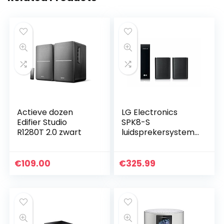
Actieve dozen
LG Electronics
Edifier Studio
SPK8-S
R1280T 2.0 zwart
luidsprekersystem
en zwart
€
109.00
€
325.99