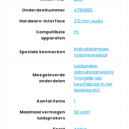
Onderdeelnummer
4780885
Hardware-interface
3,5 mm audio
Compatibele
PC
apparaten
Indicatielampjes,
Speciale kenmerken
Volumeregelaar
Luidspreker,
gebruiksaanwijzing
Meegeleverde
(mogelijk niet
onderdelen
beschikbaar in het
Nederlands).
Aantal items
1
Maximaal vermogen
60 watt
luidsprekers
Soort
Active