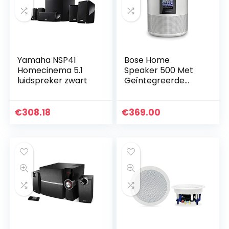
Yamaha NSP41
Bose Home
Homecinema 5.1
Speaker 500 Met
luidspreker zwart
Geïntegreerde
Amazon Alexa-
Spraakbesturing,
Zilver
€
308.18
€
369.00