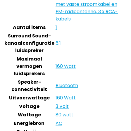
met vaste stroomkabel en
FM-radioantenne, 3 x RCA-
kabels
Aantal items
1
Surround Sound-
kanaalconfiguratie
5.1
luidspreker
Maximaal
vermogen
160 Watt
luidsprekers
Speaker-
Bluetooth
connectiviteit
Uitvoerwattage
160 Watt
Voltage
3 Volt
Wattage
80 watt
Energiebron
AC