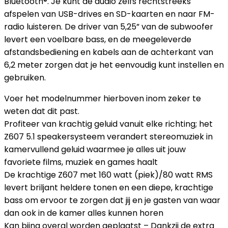
Bluetooth®. Je kunt de audio zelfs rechtstreeks
afspelen van USB-drives en SD-kaarten en naar FM-
radio luisteren. De driver van 5,25” van de subwoofer
levert een voelbare bass, en de meegeleverde
afstandsbediening en kabels aan de achterkant van
6,2 meter zorgen dat je het eenvoudig kunt instellen en
gebruiken.
Voer het modelnummer hierboven inom zeker te
weten dat dit past.
Profiteer van krachtig geluid vanuit elke richting; het
Z607 5.1 speakersysteem verandert stereomuziek in
kamervullend geluid waarmee je alles uit jouw
favoriete films, muziek en games haalt
De krachtige Z607 met 160 watt (piek)/80 watt RMS
levert briljant heldere tonen en een diepe, krachtige
bass om ervoor te zorgen dat jij en je gasten van waar
dan ook in de kamer alles kunnen horen
Kan bijna overal worden geplaatst – Dankzij de extra