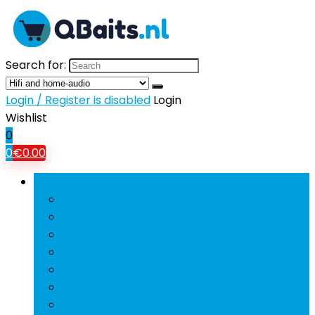
Search for:
Login / Register is disabled
Login
Wishlist
0
0
€
0.00
Bladeren door rubrieken
Mobiele Telefoons
Tablets
Tv’s
Koptelefoons and oordopjes
Hifi and home-audio
Beamers
Powerbanks