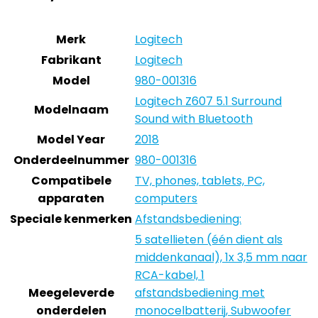
Merk
Logitech
Fabrikant
Logitech
Model
980-001316
Logitech Z607 5.1 Surround
Modelnaam
Sound with Bluetooth
Model Year
2018
Onderdeelnummer
980-001316
Compatibele
TV, phones, tablets, PC,
apparaten
computers
Speciale kenmerken
Afstandsbediening:
5 satellieten (één dient als
middenkanaal), 1x 3,5 mm naar
RCA-kabel, 1
Meegeleverde
afstandsbediening met
onderdelen
monocelbatterij, Subwoofer