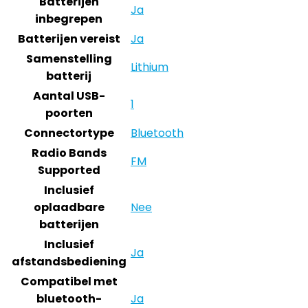
Batterijen
Ja
inbegrepen
Batterijen vereist
Ja
Samenstelling
Lithium
batterij
Aantal USB-
1
poorten
Connectortype
Bluetooth
Radio Bands
FM
Supported
Inclusief
oplaadbare
Nee
batterijen
Inclusief
Ja
afstandsbediening
Compatibel met
bluetooth-
Ja