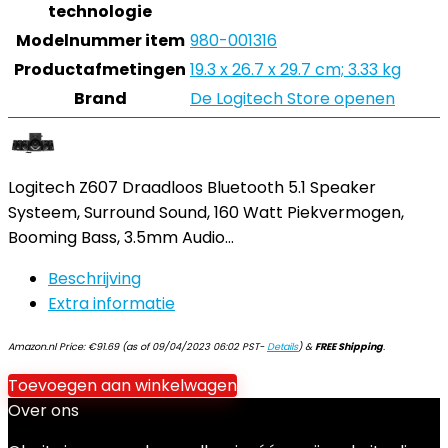
technologie
Modelnummer item
980-001316
Productafmetingen
19.3 x 26.7 x 29.7 cm; 3.33 kg
Brand
De Logitech Store openen
Logitech Z607 Draadloos Bluetooth 5.1 Speaker
Systeem, Surround Sound, 160 Watt Piekvermogen,
Booming Bass, 3.5mm Audio…
Beschrijving
Extra informatie
Amazon.nl Price:
€
91.69
(as of 09/04/2023 06:02 PST-
Details
)
&
FREE Shipping
.
Toevoegen aan winkelwagen
Over ons