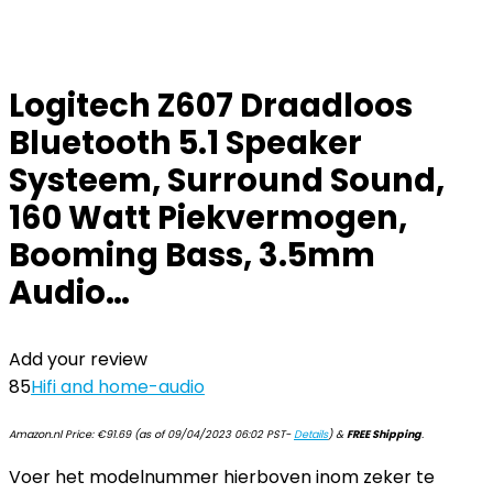
Logitech Z607 Draadloos
Bluetooth 5.1 Speaker
Systeem, Surround Sound,
160 Watt Piekvermogen,
Booming Bass, 3.5mm
Audio…
Add your review
85
Hifi and home-audio
Amazon.nl Price:
€
91.69
(as of 09/04/2023 06:02 PST-
Details
)
&
FREE Shipping
.
Voer het modelnummer hierboven inom zeker te