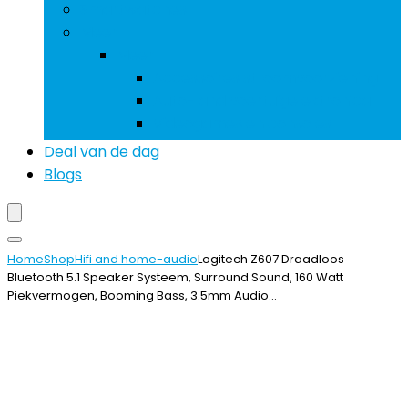
Smartwatches
Meer
Meer
Accessoires stroomvoorziening
Auto- and voertuigelektronica
Videogames en consoles
Deal van de dag
Blogs
Home
Shop
Hifi and home-audio
Logitech Z607 Draadloos
Bluetooth 5.1 Speaker Systeem, Surround Sound, 160 Watt
Piekvermogen, Booming Bass, 3.5mm Audio…