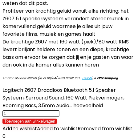
weten dat dit past.
Profiteer van krachtig geluid vanuit elke richting; het
Z607 5.1 speakersysteem verandert stereomuziek in
kamervullend geluid waarmee je alles uit jouw
favoriete films, muziek en games haalt
De krachtige Z607 met 160 watt (piek)/80 watt RMS
levert briljant heldere tonen en een diepe, krachtige
bass om ervoor te zorgen dat jij en je gasten van waar
dan ook in de kamer alles kunnen horen
Amazon.nl Price:
€
91.69
(as of 09/04/2023 06:02 PST-
Details
)
&
FREE Shipping
.
Logitech Z607 Draadloos Bluetooth 5.1 Speaker
Systeem, Surround Sound, 160 Watt Piekvermogen,
Booming Bass, 3.5mm Audio… hoeveelheid
Toevoegen aan winkelwagen
Add to wishlist
Added to wishlist
Removed from wishlist
0