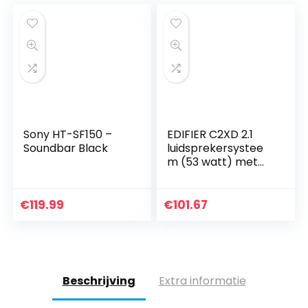
s, elk 60 W RMS…
Sony HT-SF150 –
EDIFIER C2XD 2.1
Soundbar Black
luidsprekersystee
m (53 watt) met
infrarood
afstandsbediening
en optische ingang
€
119.99
€
101.67
Beschrijving
Extra informatie