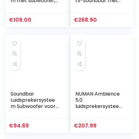
m met subwoofer,
tv-soundbar met
120 watt
bedrade
piekvermogen, 3,5
subwoofer en
mm ingang,
achterluidsprekers,
€
109.00
€
268.90
hoofdtelefoonaansl
zwart
uiting…
Soundbar
NUMAN Ambience
Luidsprekersystee
5.0
m Subwoofer voor
luidsprekersystee
thuisbioscoop Tv-
m – 5.0
computer voor
surroundsysteem,
surround sound, tv-
home cinema-set,
€
94.69
€
207.99
luidsprekers Alexa…
4 x
satellietluidspreker