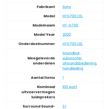
Fabrikant
Sony
Model
HTG700.CEL
Modelnaam
HT-G700
Model Year
2020
Onderdeelnummer
HTG700.CEL
Soundbar,
Meegeleverde
subwoofer,
onderdelen
afstandsbediening,
handleiding
Aantal items
1
Nominaal
100 watt
uitvoervermogen
luidsprekers
Surround Sound-
3.1