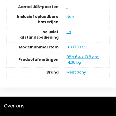
Aantal USB-poorten
1
Inclusief oplaadbare
Nee
batterijen
Inclusief
Ja
afstandsbediening
Modelnummer item
HTG700.CEL
98 x 6.4 x 10.8 cm;
Productafmetingen
14.36 kg
Brand
Merk: Sony
Over ons