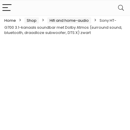
Home
Shop
Hifi and home-audio
Sony HT-
G700 3.1-kanaals soundbar met Dolby Atmos (surround sound,
bluetooth, draadloze subwoofer, DTS:X) zwart