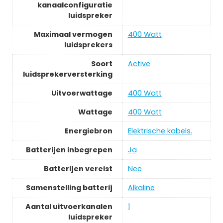
kanaalconfiguratie
luidspreker
Maximaal vermogen
400 Watt
luidsprekers
Soort
Active
luidsprekerversterking
Uitvoerwattage
400 Watt
Wattage
400 Watt
Energiebron
Elektrische kabels.
Batterijen inbegrepen
Ja
Batterijen vereist
Nee
Samenstelling batterij
Alkaline
Aantal uitvoerkanalen
1
luidspreker