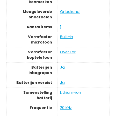
kenmerken
Meegeleverde
Onbekend.
onderdelen
Aantal items
1
Vormfactor
Built-In
microfoon
Vormfactor
Over Ear
koptelefoon
Batterijen
Ja
inbegrepen
Batterijen vereist
Ja
Samenstelling
Lithium-ion
batterij
Frequentie
20 KHz