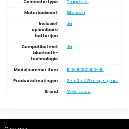
Connectortype
Draadloos
Materiaalsoort
Siliconen
Inclusief
Ja
oplaadbare
batterijen
Compatibel met
Ja
bluetooth-
technologie
Modelnummer item
100-99000000-60
Productafmetingen
2.7 x 3 x 2.25 cm; 71 gram
Brand
Merk: Jabra
Over ons