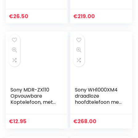
Draadloze
Bluetooth
Oordopjes,
Headphones –
Koptelefoon
Draadloze Over-
€
26.50
€
219.00
Bluetooth Earbuds
Ear Hoofdtelefoon
Wireless
met Ingebouwde…
Headphones in…
Sony MDR-ZX110
Sony WH1000XM4
Opvouwbare
draadloze
Koptelefoon, met
hoofdtelefoon met
Uitstekend Geluid
ruisonderdrukking
met 30 mm Driver,
(Bluetooth,
Zwart
adaptief geluid,
€
12.95
€
268.00
DSEE Extreme
processor, Alexa…