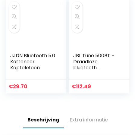
JJDN Bluetooth 5.0
JBL Tune 500BT –
Kattenoor
Draadloze
Koptelefoon
bluetooth
koptelefoon, in
zwart
€
29.70
€
112.49
Beschrijving
Extra informatie