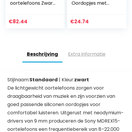
oortelefoons Zwart
Oordopjes met
– Franse versie
Draag en
Microfoon, Stereo
In-Ear Koptelefoon
€
82.44
€
24.74
voor Samsung en
Huawei…
Beschrijving
Extra informatie
Stijlnaam:
Standaard
| Kleur:
zwart
De lichtgewicht oortelefoons zorgen voor
draagbaarheid van muziek en zijn voorzien van
goed passende siliconen oordopjes voor
comfortabel luisteren. Uitgerust met neodymium-
drivers van 9 mm produceren de Sony MDREX15-
oortelefoons een frequentiebereik van 8–22.000