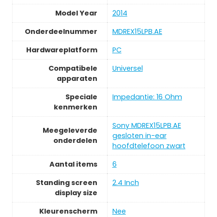
Model Year
2014
Onderdeelnummer
MDREX15LPB.AE
Hardwareplatform
PC
Compatibele
Universel
apparaten
Speciale
Impedantie: 16 Ohm
kenmerken
Sony MDREX15LPB.AE
Meegeleverde
gesloten in-ear
onderdelen
hoofdtelefoon zwart
Aantal items
6
Standing screen
2.4 Inch
display size
Kleurenscherm
Nee