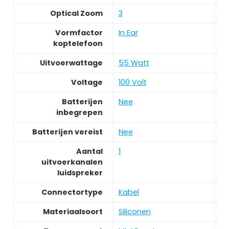
Optical Zoom
3
Vormfactor
In Ear
koptelefoon
Uitvoerwattage
55 Watt
Voltage
100 Volt
Batterijen
Nee
inbegrepen
Batterijen vereist
Nee
Aantal
1
uitvoerkanalen
luidspreker
Connectortype
Kabel
Materiaalsoort
Siliconen