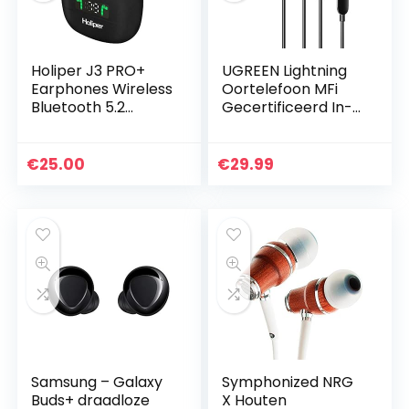
Holiper J3 PRO+
UGREEN Lightning
Earphones Wireless
Oortelefoon MFi
Bluetooth 5.2
Gecertificeerd In-
Draadloze
ear Koptelefoon
Oordopjes,
Oordopjes
Koptelefoon
Ondersteuning
€
25.00
€
29.99
Bluetooth Earbuds
Microfoon
Wireless
Volumeregeling…
Headphones…
Samsung – Galaxy
Symphonized NRG
Buds+ draadloze
X Houten