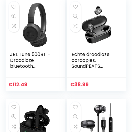
JBL Tune 500BT –
Echte draadloze
Draadloze
oordopjes,
bluetooth
SoundPEATS
koptelefoon, in
TrueFree + 5.0
zwart
Bluetooth-
koptelefoon in-ear
€
112.49
€
38.99
stereo
hoofdtelefoon,
TrueWireless…