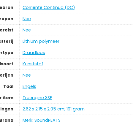
iebron
Corriente Continua (DC)
grepen
Nee
ereist
Nee
tterij
Lithium polymeer
rtype
Draadloos
lsoort
Kunststof
erijen
Nee
Taal
Engels
 item
Truengine 3SE
ingen
2.62 x 2.15 x 2.05 cm; 191 gram
Brand
Merk: SoundPEATS