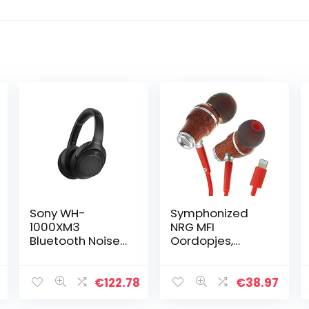
Sony WH-
Symphonized
1000XM3
NRG MFI
Bluetooth Noise
Oordopjes,
Cancelling
Gecertificeerde
Koptelefoon, (30
Lightning
Uur Batterijduur,
Oordopjes,
€
122.78
€
38.97
1.5 M USB Kabel,
Premium Echte