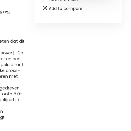
Add to compare
&
FREE
ten dat dit
sover] -De
ker en een
 geluid met
eke cross-
veren met
gedreven
tooth 5.0-
lijkertijd
en
igt