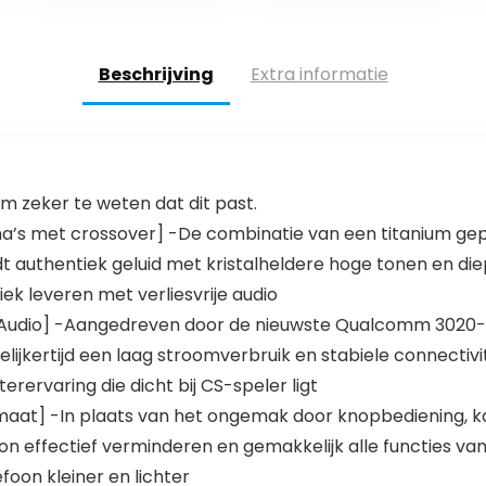
Touch Sensor,
Sapele Houten
Headphones…
In-ear
Geluidsisolerend
e…
Beschrijving
Extra informatie
 zeker te weten dat dit past.
s met crossover] -De combinatie van een titanium gepl
authentiek geluid met kristalheldere hoge tonen en die
ek leveren met verliesvrije audio
dio] -Aangedreven door de nieuwste Qualcomm 3020-ch
lijkertijd een laag stroomverbruik en stabiele connecti
erervaring die dicht bij CS-speler ligt
maat] -In plaats van het ongemak door knopbediening, k
on effectief verminderen en gemakkelijk alle functies va
oon kleiner en lichter