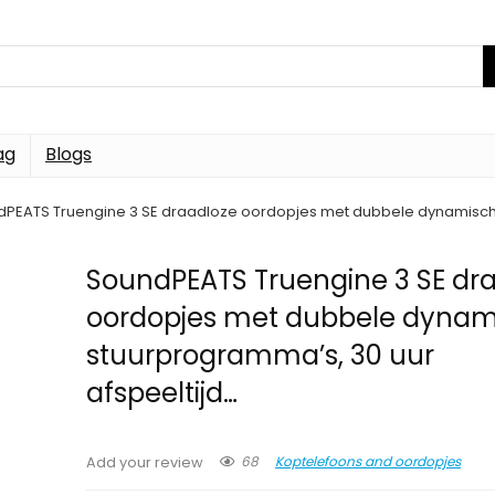
ag
Blogs
PEATS Truengine 3 SE draadloze oordopjes met dubbele dynamische
SoundPEATS Truengine 3 SE dr
oordopjes met dubbele dynam
stuurprogramma’s, 30 uur
afspeeltijd…
68
Koptelefoons and oordopjes
Add your review