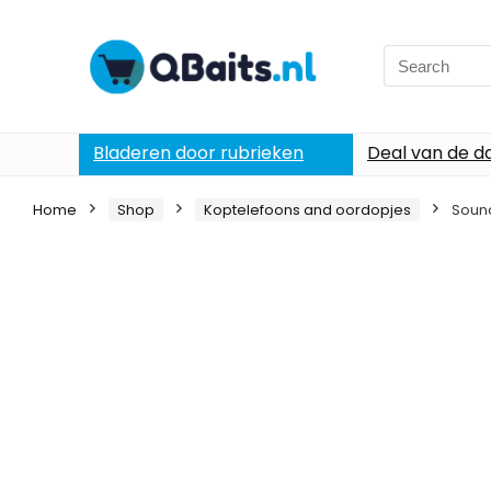
Search
for:
Bladeren door rubrieken
Deal van de d
Home
Shop
Koptelefoons and oordopjes
Sound