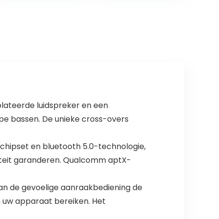
Bluetooth
Earbuds
Wireless
Headphones…
ateerde luidspreker en een
pe bassen. De unieke cross-overs
ipset en bluetooth 5.0-technologie,
viteit garanderen. Qualcomm aptX-
an de gevoelige aanraakbediening de
n uw apparaat bereiken. Het