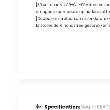
[30 uur duur & USB-C] -Eén keer volled
draagbare compacte oplaadcassette. 
[Dubbele microfoon en ruisonderdrukk
kristalheldere handsfree gesprekken 
Specification:
SoundPEATS