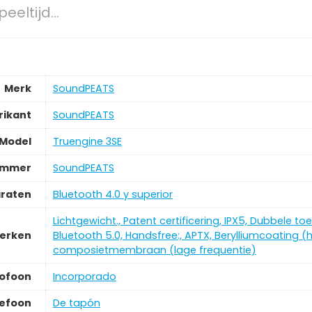
peeltijd…
Merk
SoundPEATS
rikant
SoundPEATS
Model
Truengine 3SE
ummer
SoundPEATS
araten
Bluetooth 4.0 y superior
Lichtgewicht., Patent certificering, IPX5, Dubbele t
merken
Bluetooth 5.0, Handsfree:, APTX, Berylliumcoating (
composietmembraan (lage frequentie)
rofoon
Incorporado
lefoon
De tapón