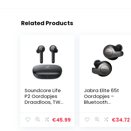
Related Products
Soundcore Life
Jabra Elite 65t
P2 Oordopjes
Oordopjes –
Draadloos, TWS
Bluetooth
Bluetooth
Oordopjes met
hoofdtelefoon
Passieve
met cVc 8.0
Ruisonderdrukkin
€
45.99
€
34.72
geluidsisolatie
g en Vier-