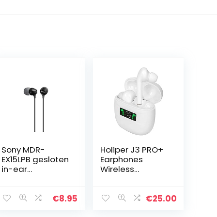
Sony MDR-
Holiper J3 PRO+
EX15LPB gesloten
Earphones
in-ear
Wireless
hoofdtelefoon
Bluetooth 5.2
Standaard 1
Draadloze
zwart
Oordopjes,
€
8.95
€
25.00
Koptelefoon