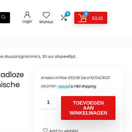
0
0
€
0.00
Login
Wishlist
 stuurprogramma’s, 30 uur afspeeltijd…
aadloze
Amazon.nl Price:
€
52.99
(as of 10/04/2023
ische
06:01 PST-
Details
)
&
FREE Shipping
.
TOEVOEGEN
AAN
WINKELWAGEN
Add to wishlist