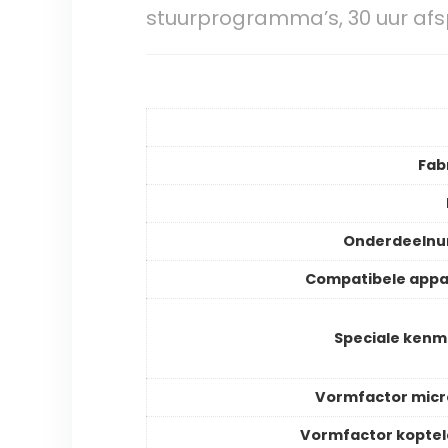
stuurprogramma’s, 30 uur afs
Fab
Onderdeeln
Compatibele app
Speciale ken
Vormfactor mic
Vormfactor kopte