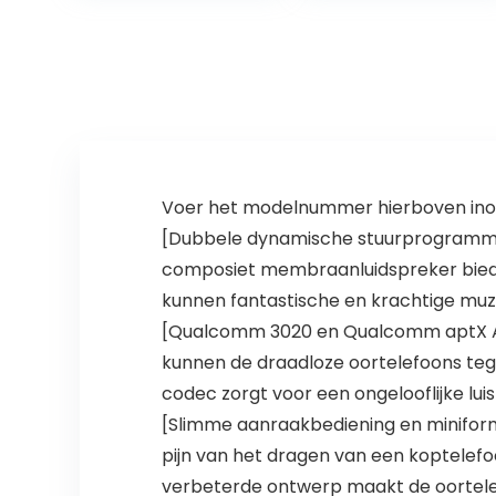
voor
Microfoontechn
kristalhelder…
ologie voor
Echt…
Voer het modelnummer hierboven inom
[Dubbele dynamische stuurprogramma’
composiet membraanluidspreker biedt 
kunnen fantastische en krachtige muzi
[Qualcomm 3020 en Qualcomm aptX Au
kunnen de draadloze oortelefoons tege
codec zorgt voor een ongelooflijke luist
[Slimme aanraakbediening en minifor
pijn van het dragen van een koptelefo
verbeterde ontwerp maakt de oortelef