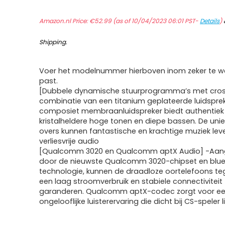
Amazon.nl Price:
€
52.99
(as of 10/04/2023 06:01 PST-
Details
)
Shipping
.
Voer het modelnummer hierboven inom zeker te we
past.
[Dubbele dynamische stuurprogramma’s met cros
combinatie van een titanium geplateerde luidspre
composiet membraanluidspreker biedt authentiek
kristalheldere hoge tonen en diepe bassen. De uni
overs kunnen fantastische en krachtige muziek le
verliesvrije audio
[Qualcomm 3020 en Qualcomm aptX Audio] -Aan
door de nieuwste Qualcomm 3020-chipset en blue
technologie, kunnen de draadloze oortelefoons tege
een laag stroomverbruik en stabiele connectiviteit
garanderen. Qualcomm aptX-codec zorgt voor e
ongelooflijke luisterervaring die dicht bij CS-speler l