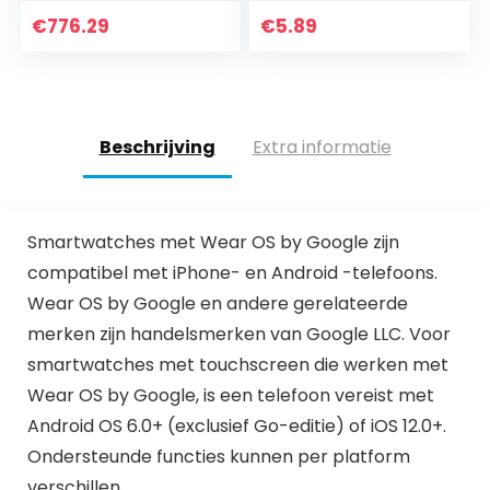
Display,
verloren bluetooth
Geïnstalleerde
tracker Tracker Kid
€
776.29
€
5.89
Kaarten van
Kind Tas
Europa,
Portemonnee
Muziekopslag,
Sleutel…
Garmin Pay…
Beschrijving
Extra informatie
Smartwatches met Wear OS by Google zijn
compatibel met iPhone- en Android -telefoons.
Wear OS by Google en andere gerelateerde
merken zijn handelsmerken van Google LLC. Voor
smartwatches met touchscreen die werken met
Wear OS by Google, is een telefoon vereist met
Android OS 6.0+ (exclusief Go-editie) of iOS 12.0+.
Ondersteunde functies kunnen per platform
verschillen.