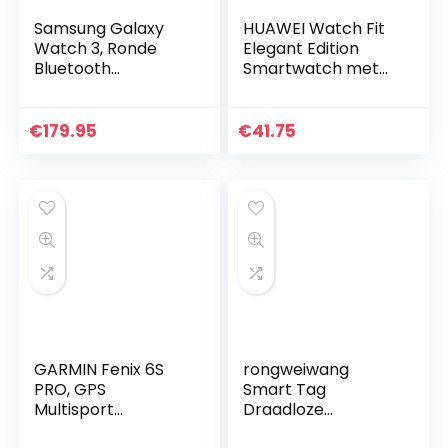
Samsung Galaxy
HUAWEI Watch Fit
Watch 3, Ronde
Elegant Edition
Bluetooth
Smartwatch met
Smartwatch voor
metalen behuizing,
Android, Draaibare
4,6 cm (1,64 inch)
Lunette,
AMOLED-display,
€
179.95
€
41.75
Fitnesshorloge,
tot 10 dagen…
Fitnesstracker…
GARMIN Fenix 6S
rongweiwang
PRO, GPS
Smart Tag
Multisport
Draadloze
Smartwatch, 1,2
Bluetooth 4.0 anti-