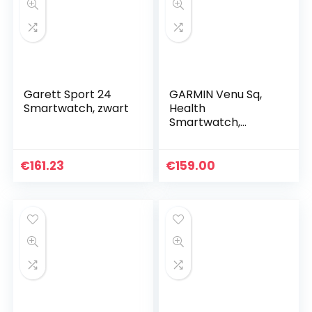
Garett Sport 24
GARMIN Venu Sq,
Smartwatch, zwart
Health
Smartwatch,
Waterdicht, GPS,
1,3″ Touchscreen,
Sport-Apps,
€
161.23
€
159.00
Hartslagmeting &
Slaapanalyse,
Batterijduur van 6
Dagen,
Contactloos
betalen