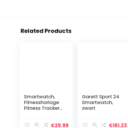
Related Products
Smartwatch,
Garett Sport 24
Fitnesshorloge
Smartwatch,
Fitness Tracker
zwart
Horloge 1.4
Volledig
touchscreen
€
29.99
€
161.23