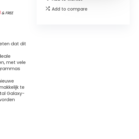
Add to compare
)
&
FREE
ten dat dit
deale
en, met vele
rogrammas
nieuwe
akkelijk te
tal Galaxy-
worden