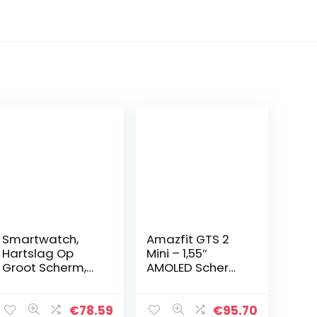
Smartwatch,
Amazfit GTS 2
Hartslag Op
Mini – 1,55″
Groot Scherm,
AMOLED Scherm
Bloeddruk Bloed
– 21 Dagen
Zuurstof
Batterijduur –
Waterdichte
70+ Sport
€
78.59
€
95.70