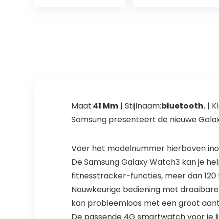
Smart Watch
IP68 Waterdicht
Sporthorloge
met…
Maat:
41 Mm
| Stijlnaam:
bluetooth.
| Kl
Samsung presenteert de nieuwe Gala
Voer het modelnummer hierboven inom
De Samsung Galaxy Watch3 kan je helpe
fitnesstracker-functies, meer dan 12
Nauwkeurige bediening met draaibare 
kan probleemloos met een groot aan
De passende 4G smartwatch voor je li