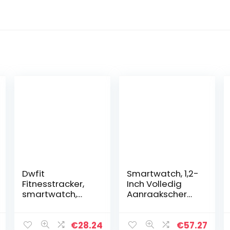
Dwfit
Smartwatch, 1,2-
Fitnesstracker,
Inch Volledig
smartwatch,
Aanraakscherm,
voor kinderen en
Vrouwelijk
meisjes,
Bluetooth-
stappenteller,
Waterdicht
€
28.24
€
57.27