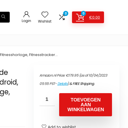
0
0
€
0.00
Login
Wishlist
itnesshorloge, Fitnesstracker…
nde
Amazon.nl Price:
€
179.95
(as of 10/04/2023
droid,
05:55 PST-
Details
)
&
FREE Shipping
.
ge,
TOEVOEGEN
AAN
WINKELWAGEN
Add to wishlist