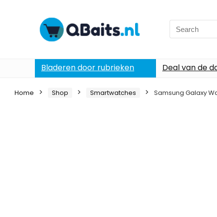
Search
for:
Bladeren door rubrieken
Deal van de d
Home
Shop
Smartwatches
Samsung Galaxy Watc