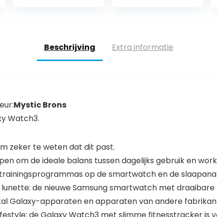
smartwatch,
Horloge Met
activiteitstracke
Meerdere
r, waterdicht…
Sportmodi…
Beschrijving
Extra informatie
eur:
Mystic Brons
xy Watch3.
 zeker te weten dat dit past.
n om de ideale balans tussen dagelijks gebruik en work
0 trainingsprogrammas op de smartwatch en de slaapana
lunette: de nieuwe Samsung smartwatch met draaibare lu
tal Galaxy-apparaten en apparaten van andere fabrika
festyle: de Galaxy Watch3 met slimme fitnesstracker is 