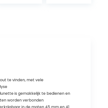
Stappenteller
Modes – Sage
Bluetooth
Green
Sporthorloge…
out te vinden, met vele
lyse
nette is gemakkelijk te bedienen en
nten worden verbonden
verkrijgbaar in de maten 45 mm en 41