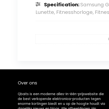
Specification:
Samsung Ga
Lunette, Fitnesshorloge, Fitne
Over ons
Qbaits is een moderne alles-in-één-prijswebsite die
de best verkopende elektronica-producten tegen
enorme kortingen biedt en u op de hoogte houdt via
dagelijks nieuws en blogs. Alle afbeeldingen zijn