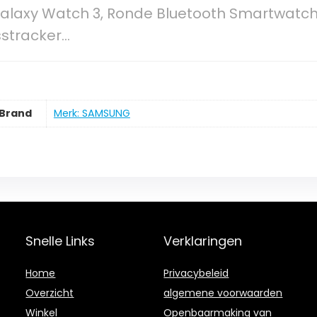
laxy Watch 3, Ronde Bluetooth Smartwatch 
sstracker…
Brand
Merk: SAMSUNG
Snelle Links
Verklaringen
Home
Privacybeleid
Overzicht
algemene voorwaarden
Winkel
Openbaarmaking van