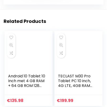
Related Products
Android 10 Tablet 10
TECLAST M30 Pro
Inch met 4 GB RAM
Tablet PC 10 inch,
+ 64 GB ROM 128
4G LTE, 4GB RAM
GB TF YESTEL X7
128GB ROM,
Android Tablet,
Android 10, Octa
8000mAh, Dual SIM
Core processor,
€
135.98
€
199.99
Tablet, 1280 x…
1920×1200 FHD IPS…