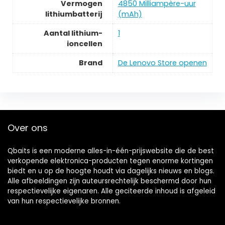
Vermogen
4850 Milliampère-uur
lithiumbatterij
(mAh)
Aantal lithium-
1
ioncellen
Brand
De Lenovo Store openen
Over ons
Qbaits is een moderne alles-in-één-prijswebsite die de best
verkopende elektronica-producten tegen enorme kortingen
biedt en u op de hoogte houdt via dagelijks nieuws en blogs.
Alle afbeeldingen zijn auteursrechtelijk beschermd door hun
respectievelijke eigenaren. Alle geciteerde inhoud is afgeleid
van hun respectievelijke bronnen.