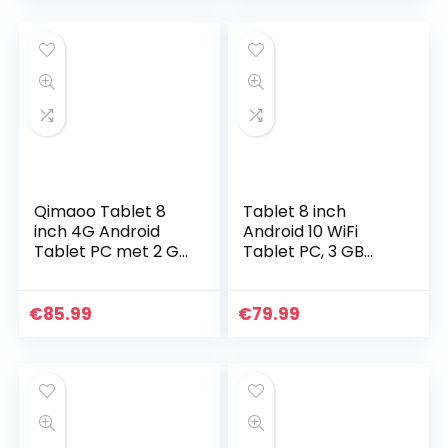
Qimaoo Tablet 8
Tablet 8 inch
inch 4G Android
Android 10 WiFi
Tablet PC met 2 GB
Tablet PC, 3 GB
RAM 32 GB ROM
RAM 32 GB
Quad-Core 1,3 GHz
ROM/128 GB
HD (1280 x 800)
uitbreidbaar,
€
85.99
€
79.99
Dual SIM/Camera
Google GMS
2MP…
gecertificeerd,
Quad-Core…