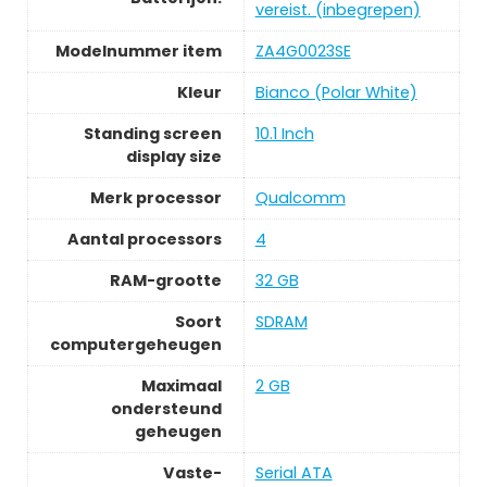
vereist. (inbegrepen)
Modelnummer item
ZA4G0023SE
Kleur
Bianco (Polar White)
Standing screen
10.1 Inch
display size
Merk processor
Qualcomm
Aantal processors
4
RAM-grootte
32 GB
Soort
SDRAM
computergeheugen
Maximaal
2 GB
ondersteund
geheugen
Vaste-
Serial ATA