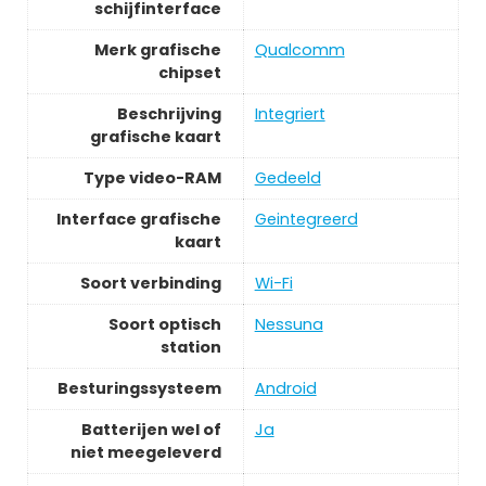
schijfinterface
Merk grafische
Qualcomm
chipset
Beschrijving
Integriert
grafische kaart
Type video-RAM
Gedeeld
Interface grafische
Geintegreerd
kaart
Soort verbinding
Wi-Fi
Soort optisch
Nessuna
station
Besturingssysteem
Android
Batterijen wel of
Ja
niet meegeleverd